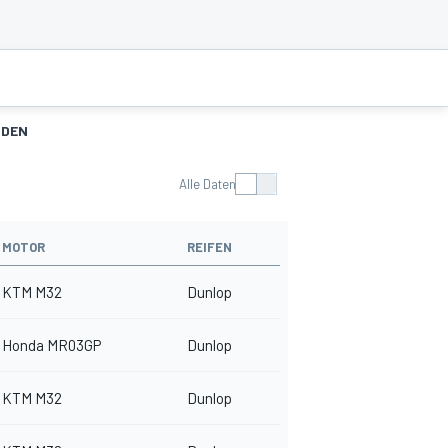
NDEN
Alle Daten
MOTOR
REIFEN
KTM M32
Dunlop
Honda MR03GP
Dunlop
KTM M32
Dunlop