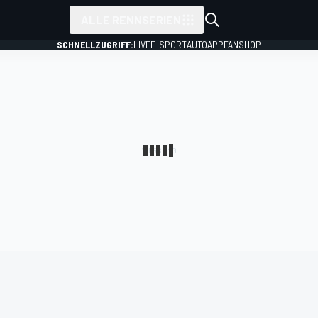
ALLE RENNSERIEN
SCHNELLZUGRIFF:
LIVE
E-SPORT
AUTO
APP
FANSHOP