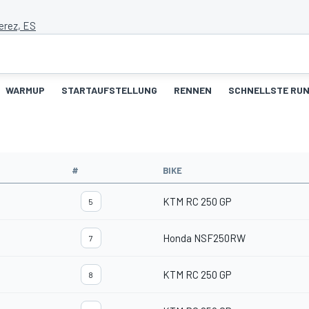
erez, ES
WARMUP
STARTAUFSTELLUNG
RENNEN
SCHNELLSTE RU
#
BIKE
KTM RC 250 GP
5
Honda NSF250RW
7
KTM RC 250 GP
8