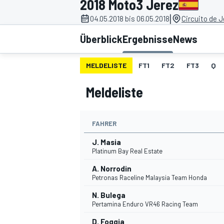
2018 Moto3 Jerez
|
04.05.2018 bis 06.05.2018
Circuito de J
Überblick
Ergebnisse
News
MELDELISTE
FT1
FT2
FT3
Q
Meldeliste
MOTOGP
FAHRER
J. Masia
Platinum Bay Real Estate
A. Norrodin
Petronas Raceline Malaysia Team Honda
N. Bulega
Pertamina Enduro VR46 Racing Team
D. Foggia