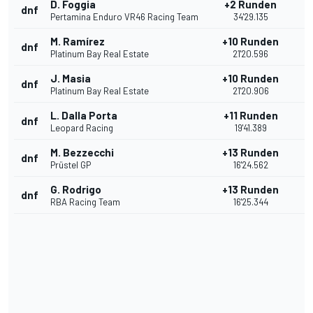
D. Foggia
+2 Runden
dnf
Pertamina Enduro VR46 Racing Team
34'29.135
M. Ramírez
+10 Runden
dnf
Platinum Bay Real Estate
21'20.596
J. Masia
+10 Runden
dnf
Platinum Bay Real Estate
21'20.906
L. Dalla Porta
+11 Runden
dnf
Leopard Racing
19'41.389
M. Bezzecchi
+13 Runden
dnf
Prüstel GP
16'24.562
G. Rodrigo
+13 Runden
dnf
RBA Racing Team
16'25.344