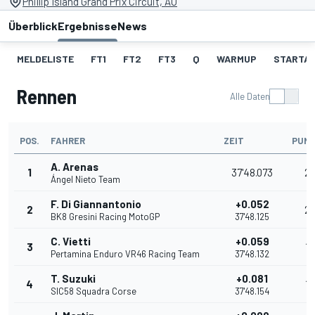
Phillip Island Grand Prix Circuit, AU
Überblick
Ergebnisse
News
MELDELISTE
FT1
FT2
FT3
Q
WARMUP
STARTA
Rennen
Alle Daten
POS.
FAHRER
ZEIT
PUN
A. Arenas
1
37'48.073
2
Ángel Nieto Team
F. Di Giannantonio
+0.052
2
2
BK8 Gresini Racing MotoGP
37'48.125
C. Vietti
+0.059
3
16
Pertamina Enduro VR46 Racing Team
37'48.132
T. Suzuki
+0.081
4
13
SIC58 Squadra Corse
37'48.154