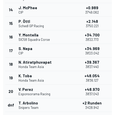
J. McPhee
+0.989
14
2
CIP
37'49.062
P. Öttl
+2.148
15
1
Schedl GP Racing
37'50.221
Y. Montella
+34.700
16
SIC58 Squadra Corse
38'22.773
S. Nepa
+34.969
17
CIP
38'23.042
N. Atiratphuvapat
+39.367
18
Honda Team Asia
38'27.440
K. Toba
+48.054
19
Honda Team Asia
38'36.127
V. Perez
+48.970
20
Esponsorama Racing
38'37.043
T. Arbolino
+2 Runden
dnf
Snipers Team
34'28.942