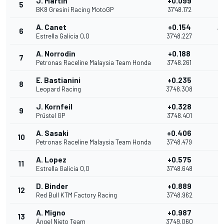
J. Martin
+0.099
5
11
BK8 Gresini Racing MotoGP
37'48.172
A. Canet
+0.154
6
10
Estrella Galicia 0,0
37'48.227
A. Norrodin
+0.188
7
9
Petronas Raceline Malaysia Team Honda
37'48.261
E. Bastianini
+0.235
8
8
Leopard Racing
37'48.308
J. Kornfeil
+0.328
9
7
Prüstel GP
37'48.401
A. Sasaki
+0.406
10
6
Petronas Raceline Malaysia Team Honda
37'48.479
A. Lopez
+0.575
11
5
Estrella Galicia 0,0
37'48.648
D. Binder
+0.889
12
4
Red Bull KTM Factory Racing
37'48.962
A. Migno
+0.987
13
3
Ángel Nieto Team
37'49.060