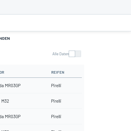
NDEN
Alle Daten
OR
REIFEN
da MR03GP
Pirelli
 M32
Pirelli
da MR03GP
Pirelli