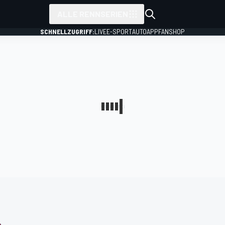
ALLE RENNSERIEN
SCHNELLZUGRIFF:
LIVE
E-SPORT
AUTO
APP
FANSHOP