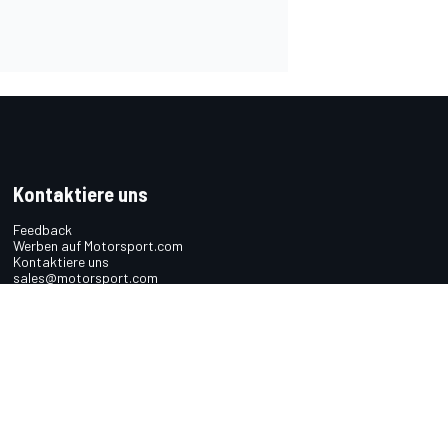
Kontaktiere uns
Feedback
Werben auf Motorsport.com
Kontaktiere uns
sales@motorsport.com
Hans-Pinsel-Straße 9b
85540 Haar
Germany
n