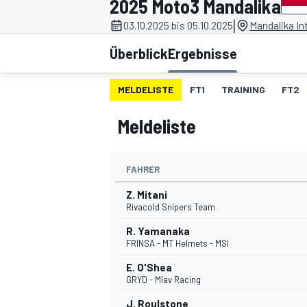
2025 Moto3 Mandalika
|
03.10.2025 bis 05.10.2025
Mandalika Int
Überblick
Ergebnisse
MELDELISTE
FT1
TRAINING
FT2
Meldeliste
MOTOGP
FAHRER
Z. Mitani
Rivacold Snipers Team
R. Yamanaka
FRINSA - MT Helmets - MSI
E. O'Shea
GRYD - Mlav Racing
J. Roulstone