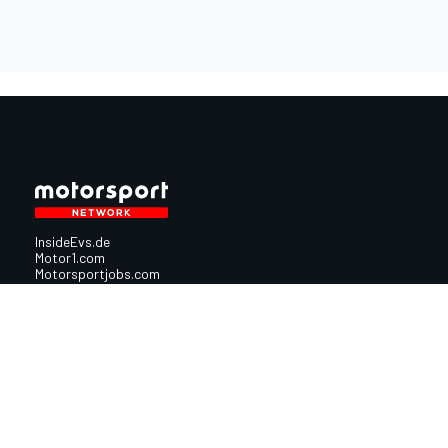
InsideEvs.de
Motor1.com
Motorsportjobs.com
Autosport.com
Motorsportstats.com
Nutzungsbedingungen
Cookie-Richtlinien
Datenschutzrichtlinie
Utiq verwalte
© 2026
Motorsport Network
Alle Rechte vorbehalten.