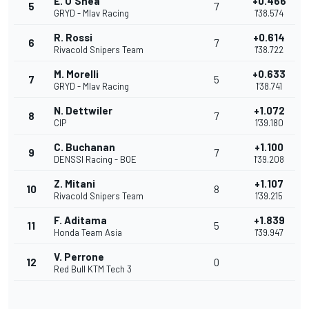
E. O'Shea
+0.466
5
7
GRYD - Mlav Racing
1'38.574
R. Rossi
+0.614
6
7
Rivacold Snipers Team
1'38.722
M. Morelli
+0.633
7
5
GRYD - Mlav Racing
1'38.741
N. Dettwiler
+1.072
8
7
CIP
1'39.180
C. Buchanan
+1.100
9
7
DENSSI Racing - BOE
1'39.208
Z. Mitani
+1.107
10
8
Rivacold Snipers Team
1'39.215
F. Aditama
+1.839
11
5
Honda Team Asia
1'39.947
V. Perrone
12
0
Red Bull KTM Tech 3