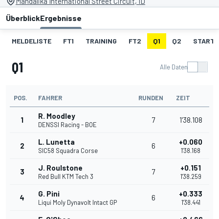
Mandalika International Street Circuit, ID
Überblick
Ergebnisse
MELDELISTE
FT1
TRAINING
FT2
Q1
Q2
STARTA
Q1
Alle Daten
POS.
FAHRER
RUNDEN
ZEIT
R. Moodley
1
7
1'38.108
DENSSI Racing - BOE
L. Lunetta
+0.060
2
6
SIC58 Squadra Corse
1'38.168
J. Roulstone
+0.151
3
7
Red Bull KTM Tech 3
1'38.259
G. Pini
+0.333
4
6
Liqui Moly Dynavolt Intact GP
1'38.441