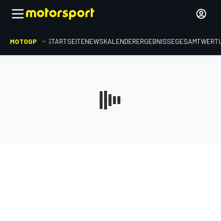
MOTOGP
STARTSEITE
NEWS
KALENDER
ERGEBNISSE
GESAMTWERT