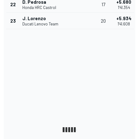
D. Pedrosa
+5.680
22
17
Honda HRC Castrol
1'41.354
J. Lorenzo
+5.934
23
20
Ducati Lenovo Team
1'41.608