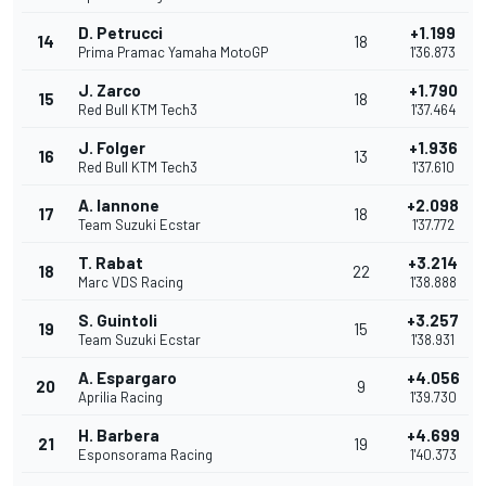
D. Petrucci
+1.199
14
18
Prima Pramac Yamaha MotoGP
1'36.873
J. Zarco
+1.790
15
18
Red Bull KTM Tech3
1'37.464
J. Folger
+1.936
16
13
Red Bull KTM Tech3
1'37.610
A. Iannone
+2.098
17
18
Team Suzuki Ecstar
1'37.772
T. Rabat
+3.214
18
22
Marc VDS Racing
1'38.888
S. Guintoli
+3.257
19
15
Team Suzuki Ecstar
1'38.931
A. Espargaro
+4.056
20
9
Aprilia Racing
1'39.730
H. Barbera
+4.699
21
19
Esponsorama Racing
1'40.373