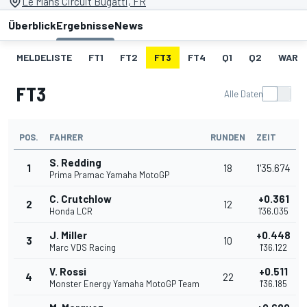
Le Mans Circuit Bugatti, FR
Überblick
Ergebnisse
News
MELDELISTE
FT1
FT2
FT3
FT4
Q1
Q2
WARM
FT3
Alle Daten
POS.
FAHRER
RUNDEN
ZEIT
S. Redding
1
18
1'35.674
Prima Pramac Yamaha MotoGP
C. Crutchlow
+0.361
2
12
Honda LCR
1'36.035
J. Miller
+0.448
3
10
Marc VDS Racing
1'36.122
V. Rossi
+0.511
4
22
Monster Energy Yamaha MotoGP Team
1'36.185