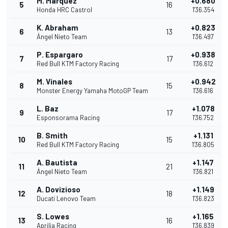
M. Marquez
+0.680
5
16
Honda HRC Castrol
1'36.354
K. Abraham
+0.823
6
13
Ángel Nieto Team
1'36.497
P. Espargaro
+0.938
7
17
Red Bull KTM Factory Racing
1'36.612
M. Vinales
+0.942
8
15
Monster Energy Yamaha MotoGP Team
1'36.616
L. Baz
+1.078
9
17
Esponsorama Racing
1'36.752
B. Smith
+1.131
10
15
Red Bull KTM Factory Racing
1'36.805
A. Bautista
+1.147
11
21
Ángel Nieto Team
1'36.821
A. Dovizioso
+1.149
12
18
Ducati Lenovo Team
1'36.823
S. Lowes
+1.165
13
16
Aprilia Racing
1'36.839