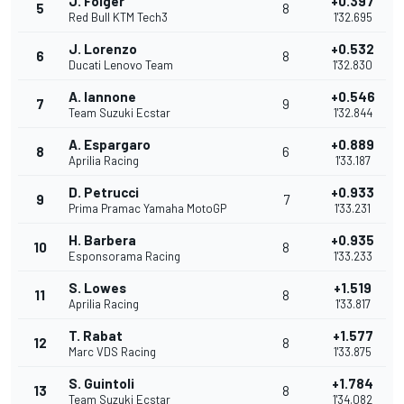
J. Folger
+0.397
5
8
Red Bull KTM Tech3
1'32.695
J. Lorenzo
+0.532
6
8
Ducati Lenovo Team
1'32.830
A. Iannone
+0.546
7
9
Team Suzuki Ecstar
1'32.844
A. Espargaro
+0.889
8
6
Aprilia Racing
1'33.187
D. Petrucci
+0.933
9
7
Prima Pramac Yamaha MotoGP
1'33.231
H. Barbera
+0.935
10
8
Esponsorama Racing
1'33.233
S. Lowes
+1.519
11
8
Aprilia Racing
1'33.817
T. Rabat
+1.577
12
8
Marc VDS Racing
1'33.875
S. Guintoli
+1.784
13
8
Team Suzuki Ecstar
1'34.082