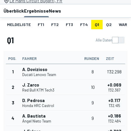
Le Mans Circuit Bugatti, FR
Überblick
Ergebnisse
News
MELDELISTE
FT1
FT2
FT3
FT4
Q1
Q2
WARM
Q1
Alle Daten
POS.
FAHRER
RUNDEN
ZEIT
A. Dovizioso
1
8
1'32.298
Ducati Lenovo Team
J. Zarco
+0.069
2
10
Red Bull KTM Tech3
1'32.367
D. Pedrosa
+0.117
3
9
Honda HRC Castrol
1'32.415
A. Bautista
+0.186
4
9
Ángel Nieto Team
1'32.484