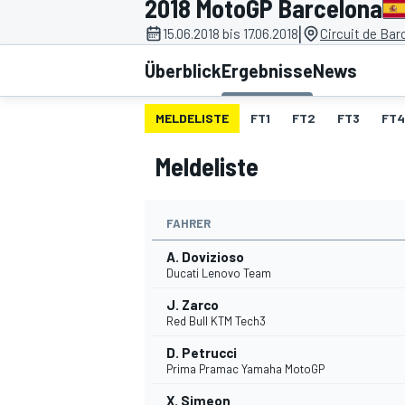
2018 MotoGP Barcelona
|
15.06.2018 bis 17.06.2018
Circuit de Ba
Überblick
Ergebnisse
News
MELDELISTE
FT1
FT2
FT3
FT4
Meldeliste
MOTOGP
FAHRER
A. Dovizioso
Ducati Lenovo Team
J. Zarco
Red Bull KTM Tech3
D. Petrucci
Prima Pramac Yamaha MotoGP
X. Simeon