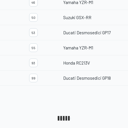
Yamaha YZR-M1
46
Suzuki GSX-RR
50
Ducati Desmosedici GP17
53
Yamaha YZR-M1
55
Honda RC213V
93
Ducati Desmosedici GP18
99