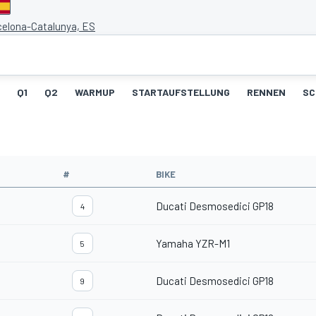
rcelona-Catalunya, ES
Q1
Q2
WARMUP
STARTAUFSTELLUNG
RENNEN
SC
#
BIKE
Ducati Desmosedici GP18
4
Yamaha YZR-M1
5
Ducati Desmosedici GP18
9