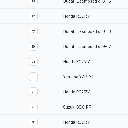
Ducati Desmosedici GP16
10
Honda RC213V
12
Ducati Desmosedici GP16
17
Ducati Desmosedici GP17
19
Honda RC213V
21
Yamaha YZR-M1
25
Honda RC213V
26
Suzuki GSX-RR
29
Honda RC213V
30