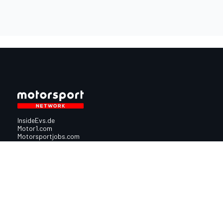
InsideEvs.de
Motor1.com
Motorsportjobs.com
Autosport.com
Motorsportstats.com
Nutzungsbedingungen
Cookie-Richtlinien
Datenschutzrichtlinie
Utiq verwalte
© 2026
Motorsport Network
Alle Rechte vorbehalten.