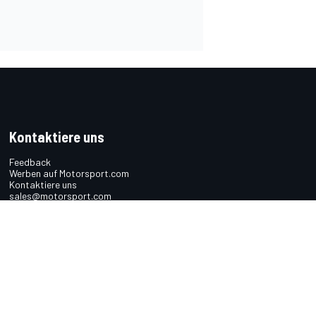
Kontaktiere uns
Feedback
Werben auf Motorsport.com
Kontaktiere uns
sales@motorsport.com
Hans-Pinsel-Straße 9b
85540 Haar
Germany
n