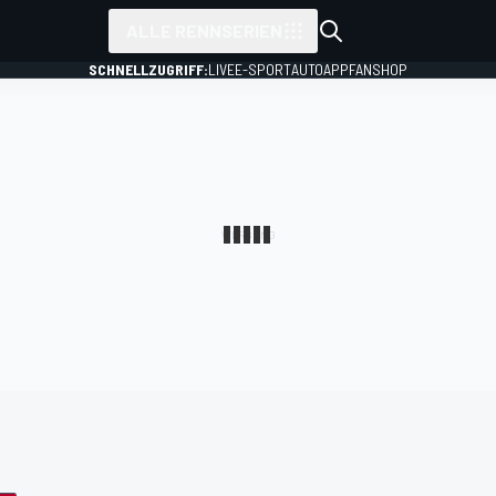
ALLE RENNSERIEN
SCHNELLZUGRIFF:
LIVE
E-SPORT
AUTO
APP
FANSHOP