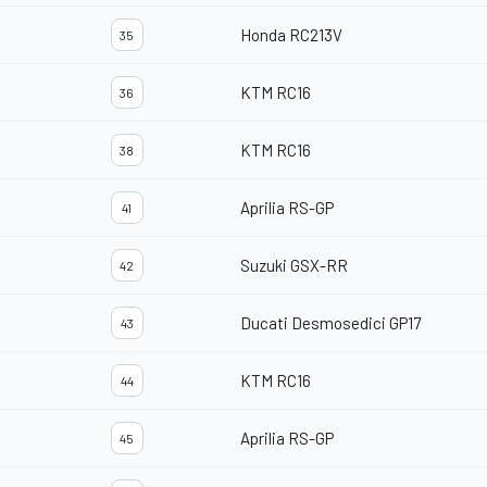
Honda RC213V
35
KTM RC16
36
KTM RC16
38
Aprilia RS-GP
41
Suzuki GSX-RR
42
Ducati Desmosedici GP17
43
KTM RC16
44
Aprilia RS-GP
45