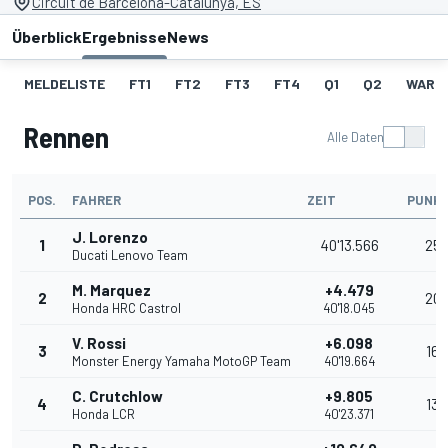
Circuit de Barcelona-Catalunya, ES
Überblick
Ergebnisse
News
MELDELISTE
FT1
FT2
FT3
FT4
Q1
Q2
WARM
Rennen
Alle Daten
POS.
FAHRER
ZEIT
PUNK
J. Lorenzo
1
40'13.566
25
Ducati Lenovo Team
M. Marquez
+4.479
2
20
Honda HRC Castrol
40'18.045
V. Rossi
+6.098
3
16
Monster Energy Yamaha MotoGP Team
40'19.664
C. Crutchlow
+9.805
4
13
Honda LCR
40'23.371