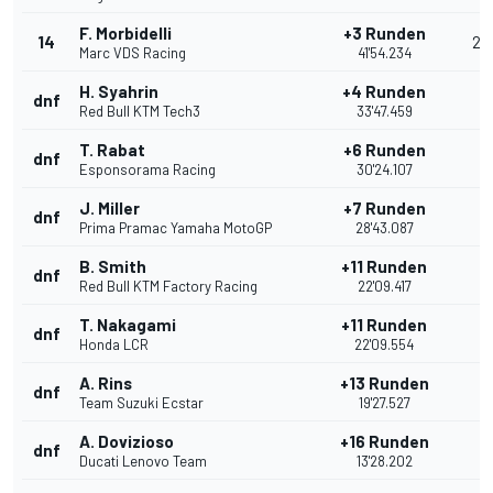
F. Morbidelli
+3 Runden
14
2
Marc VDS Racing
41'54.234
H. Syahrin
+4 Runden
dnf
Red Bull KTM Tech3
33'47.459
T. Rabat
+6 Runden
dnf
Esponsorama Racing
30'24.107
J. Miller
+7 Runden
dnf
Prima Pramac Yamaha MotoGP
28'43.087
B. Smith
+11 Runden
dnf
Red Bull KTM Factory Racing
22'09.417
T. Nakagami
+11 Runden
dnf
Honda LCR
22'09.554
A. Rins
+13 Runden
dnf
Team Suzuki Ecstar
19'27.527
A. Dovizioso
+16 Runden
dnf
Ducati Lenovo Team
13'28.202