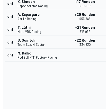
X. Simeon
+17 Runden
dnf
Esponsorama Racing
12'06.906
A. Espargaro
+20 Runden
dnf
Aprilia Racing
6'53.385
T. Lüthi
+21 Runden
dnf
Marc VDS Racing
5'13.932
S. Guintoli
+22 Runden
dnf
Team Suzuki Ecstar
3'34.230
M. Kallio
dnf
Red Bull KTM Factory Racing