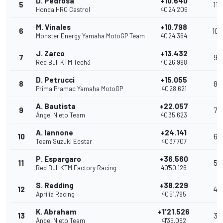
D. Pedrosa
+10.640
5
11
Honda HRC Castrol
40'24.206
M. Vinales
+10.798
6
10
Monster Energy Yamaha MotoGP Team
40'24.364
J. Zarco
+13.432
7
9
Red Bull KTM Tech3
40'26.998
D. Petrucci
+15.055
8
8
Prima Pramac Yamaha MotoGP
40'28.621
A. Bautista
+22.057
9
7
Ángel Nieto Team
40'35.623
A. Iannone
+24.141
10
6
Team Suzuki Ecstar
40'37.707
P. Espargaro
+36.560
11
5
Red Bull KTM Factory Racing
40'50.126
S. Redding
+38.229
12
4
Aprilia Racing
40'51.795
K. Abraham
+1'21.526
13
3
Ángel Nieto Team
41'35.092