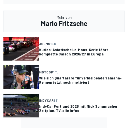
Mehr von
Mario Fritzsche
ASLMS
15 h
Kurios: Asiatische Le-Mans-Serie fährt
komplette Saison 2026/27 in Europa
MOTOGP
1 T.
Wie sich Quartararo für verbleibende Yamaha-
Rennen jetzt noch motiviert
INDYCAR
1 T.
IndyCar Portland 2026 mit Mick Schumacher:
Zeitplan, TV, alle Infos