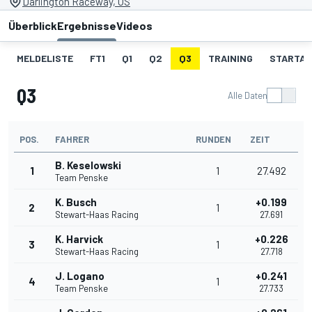
Darlington Raceway, US
Überblick
Ergebnisse
Videos
MELDELISTE
FT1
Q1
Q2
Q3
TRAINING
STARTAU
Q3
Alle Daten
POS.
FAHRER
RUNDEN
ZEIT
B. Keselowski
1
1
27.492
Team Penske
K. Busch
+0.199
2
1
Stewart-Haas Racing
27.691
K. Harvick
+0.226
3
1
Stewart-Haas Racing
27.718
J. Logano
+0.241
4
1
Team Penske
27.733