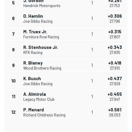
J. Gordon
+0.261
5
1
Hendrick Motorsports
27.753
D. Hamlin
+0.306
6
1
Joe Gibbs Racing
27.798
M. Truex Jr.
+0.315
7
1
Furniture Row Racing
27.807
R. Stenhouse Jr.
+0.343
8
1
RFK Racing
27.835
R. Blaney
+0.418
9
1
Wood Brothers Racing
27.910
K. Busch
+0.437
10
1
Joe Gibbs Racing
27.929
A. Almirola
+0.455
11
1
Legacy Motor Club
27.947
P. Menard
+0.561
12
1
Richard Childress Racing
28.053