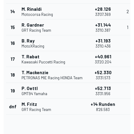
M. Rinaldi
+28.126
14
2
Motocorsa Racing
33'07.369
R. Gardner
+31.144
15
1
GRT Racing Team
33'10.387
B. Ray
+31.193
16
MotoXRacing
33'10.436
T. Rabat
+40.961
17
Kawasaki Puccetti Racing
33'20.204
T. Mackenzie
+52.330
18
PETRONAS MIE Racing HONDA Team
33'31.573
P. Oettl
+52.713
19
GMT94 Yamaha
33'31.956
M. Fritz
+14 Runden
dnf
GRT Racing Team
8'26.583