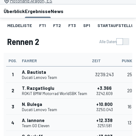
Motorland Aragon, ES
Überblick
Ergebnisse
News
MELDELISTE
FT1
FT2
FT3
SP1
STARTAUFSTELLU
Rennen 2
Alle Daten
POS.
FAHRER
ZEIT
PUNKT
A. Bautista
1
32'39.243
25
Ducati Lenovo Team
T. Razgatlioglu
+3.366
2
20
ROKiT BMW Motorrad WorldSBK Team
32'42.609
N. Bulega
+10.800
3
16
Ducati Lenovo Team
32'50.043
A. Iannone
+12.338
4
13
Team GO Eleven
32'51.581