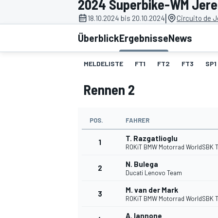
2024 Superbike-WM Jere
|
18.10.2024 bis 20.10.2024
Circuito de J
Überblick
Ergebnisse
News
MELDELISTE
FT1
FT2
FT3
SP1
Rennen 2
MOTOGP
POS.
FAHRER
T. Razgatlioglu
1
ROKiT BMW Motorrad WorldSBK 
N. Bulega
2
Ducati Lenovo Team
M. van der Mark
3
ROKiT BMW Motorrad WorldSBK 
A. Iannone