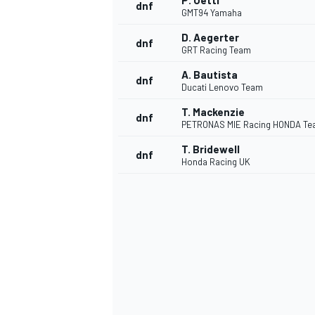
P. Oettl
dnf
GMT94 Yamaha
D. Aegerter
dnf
GRT Racing Team
A. Bautista
dnf
Ducati Lenovo Team
T. Mackenzie
dnf
PETRONAS MIE Racing HONDA T
T. Bridewell
dnf
Honda Racing UK
SPORTWAGEN