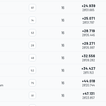
+24.939
16
97
28'01.665
+25.071
16
14
28'01.797
+28.719
16
53
28'05.445
+29.271
16
28
28'05.997
+32.556
16
49
28'09.282
+34.427
16
52
28'11.153
+44.018
16
75
eam
28'20.744
+47.131
16
91
28'23.857