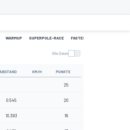
WARMUP
SUPERPOLE-RACE
FASTEST-LAPS-SP
RENNEN
Alle Daten
ABSTAND
KM/H
PUNKTE
25
0.545
20
10.393
16