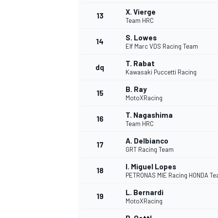
X. Vierge
13
Team HRC
S. Lowes
14
Elf Marc VDS Racing Team
T. Rabat
dq
Kawasaki Puccetti Racing
B. Ray
15
MotoXRacing
T. Nagashima
16
Team HRC
A. Delbianco
17
GRT Racing Team
I. Miguel Lopes
18
PETRONAS MIE Racing HONDA T
L. Bernardi
19
MotoXRacing