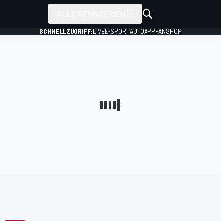
ALLE RENNSERIEN
SCHNELLZUGRIFF:
LIVE
E-SPORT
AUTO
APP
FANSHOP