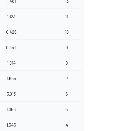
1.461
13
1.123
11
0.426
10
0.354
9
1.814
8
1.655
7
3.013
6
1.053
5
1.345
4