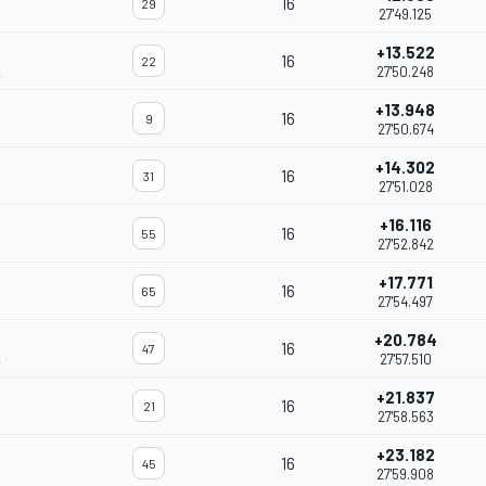
16
29
27'49.125
+13.522
16
22
K
27'50.248
+13.948
16
9
27'50.674
+14.302
16
31
27'51.028
+16.116
16
55
27'52.842
+17.771
16
65
27'54.497
+20.784
16
47
K
27'57.510
+21.837
16
21
27'58.563
+23.182
16
45
27'59.908