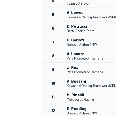
4
Team GO Eleven
A. Lowes
5
Kawasaki Racing Team WorldSB
D. Petrucci
6
Barni Racing Team
DTM
G. Gerloff
7
Bonovo Action BMW
A. Locatelli
8
Pata Prometeon Yamaha
J. Rea
9
Pata Prometeon Yamaha
A. Bassani
10
Kawasaki Racing Team WorldSB
M. Rinaldi
11
Motocorsa Racing
S. Redding
12
Bonovo Action BMW