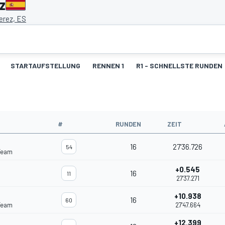
z
erez, ES
STARTAUFSTELLUNG
RENNEN 1
R1 - SCHNELLSTE RUNDEN
#
RUNDEN
ZEIT
16
27'36.726
54
Team
+0.545
16
11
27'37.271
+10.938
16
60
Team
27'47.664
+12.399