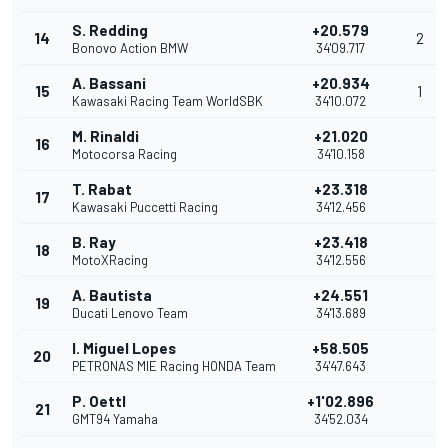
S. Redding
+20.579
14
2
Bonovo Action BMW
34'09.717
A. Bassani
+20.934
15
1
Kawasaki Racing Team WorldSBK
34'10.072
M. Rinaldi
+21.020
16
Motocorsa Racing
34'10.158
T. Rabat
+23.318
17
Kawasaki Puccetti Racing
34'12.456
B. Ray
+23.418
18
MotoXRacing
34'12.556
A. Bautista
+24.551
19
Ducati Lenovo Team
34'13.689
I. Miguel Lopes
+58.505
20
PETRONAS MIE Racing HONDA Team
34'47.643
P. Oettl
+1'02.896
21
GMT94 Yamaha
34'52.034