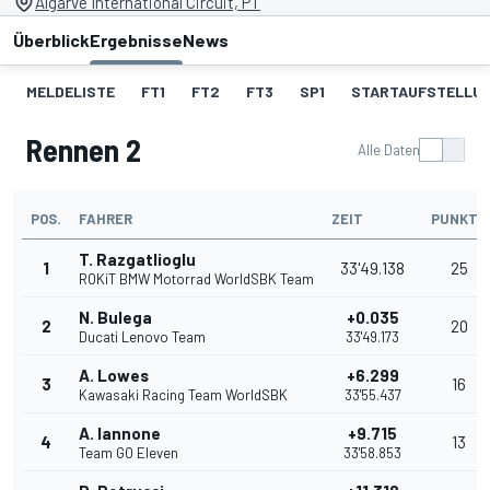
Algarve International Circuit, PT
Überblick
Ergebnisse
News
MELDELISTE
FT1
FT2
FT3
SP1
STARTAUFSTELLU
Rennen 2
Alle Daten
POS.
FAHRER
ZEIT
PUNKTE
T. Razgatlioglu
1
33'49.138
25
ROKiT BMW Motorrad WorldSBK Team
N. Bulega
+0.035
2
20
Ducati Lenovo Team
33'49.173
A. Lowes
+6.299
3
16
Kawasaki Racing Team WorldSBK
33'55.437
A. Iannone
+9.715
4
13
Team GO Eleven
33'58.853