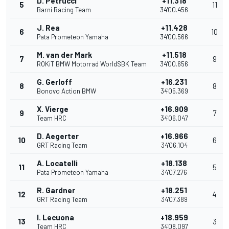
D. Petrucci
+11.318
5
11
Barni Racing Team
34'00.456
J. Rea
+11.428
6
10
Pata Prometeon Yamaha
34'00.566
M. van der Mark
+11.518
7
9
ROKiT BMW Motorrad WorldSBK Team
34'00.656
G. Gerloff
+16.231
8
8
Bonovo Action BMW
34'05.369
X. Vierge
+16.909
9
7
Team HRC
34'06.047
D. Aegerter
+16.966
10
6
GRT Racing Team
34'06.104
A. Locatelli
+18.138
11
5
Pata Prometeon Yamaha
34'07.276
R. Gardner
+18.251
12
4
GRT Racing Team
34'07.389
I. Lecuona
+18.959
13
3
Team HRC
34'08.097