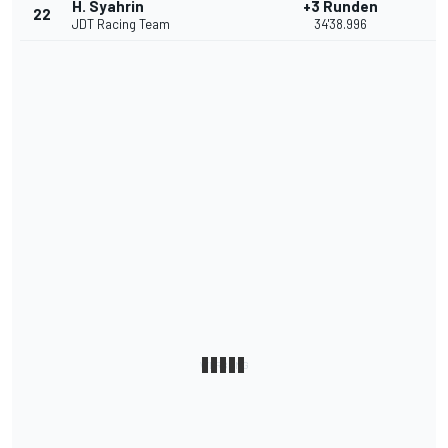
H. Syahrin
+3 Runden
22
JDT Racing Team
34'38.996