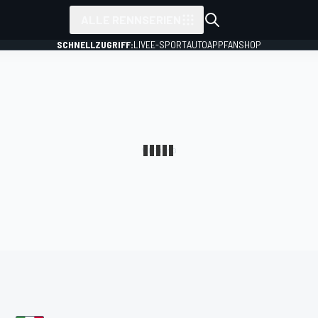
ALLE RENNSERIEN
SCHNELLZUGRIFF:
LIVE
E-SPORT
AUTO
APP
FANSHOP