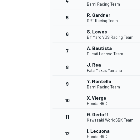
4
Barni Racing Team
R. Gardner
5
GRT Racing Team
S. Lowes
6
Elf Marc VDS Racing Team
DTM
A. Bautista
7
Ducati Lenovo Team
J. Rea
8
Pata Maxus Yamaha
Y. Montella
9
Barni Racing Team
X. Vierge
10
Honda HRC
G. Gerloff
11
Kawasaki WorldSBK Team
I. Lecuona
12
Honda HRC