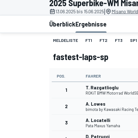
2025 Superbike-WM Misa
|
13.06.2025 bis 15.06.2025
Misano World 
Überblick
Ergebnisse
MELDELISTE
FT1
FT2
FT3
SP1
fastest-laps-sp
MOTOGP
POS.
FAHRER
T. Razgatlioglu
1
ROKiT BMW Motorrad WorldS
A. Lowes
2
bimota by Kawasaki Racing 
A. Locatelli
3
Pata Maxus Yamaha
D. Petrucci