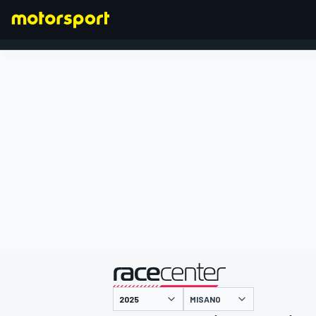
FORMEL 1
präsentiert von
MISANO