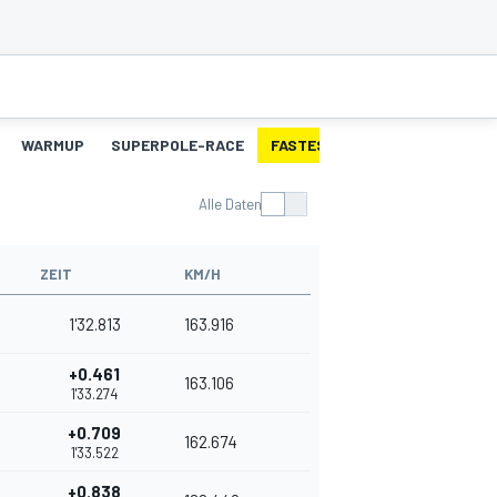
WARMUP
SUPERPOLE-RACE
FASTEST-LAPS-SP
RENNEN
Alle Daten
ZEIT
KM/H
1'32.813
163.916
+0.461
163.106
1'33.274
+0.709
162.674
1'33.522
+0.838