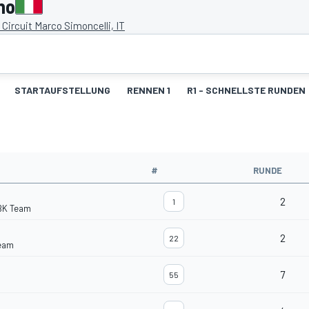
no
Circuit Marco Simoncelli, IT
STARTAUFSTELLUNG
RENNEN 1
R1 - SCHNELLSTE RUNDEN
#
RUNDE
2
1
BK Team
2
22
Team
7
55