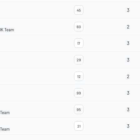
3
45
2
60
BK Team
3
17
3
29
2
12
3
99
3
95
 Team
3
21
 Team