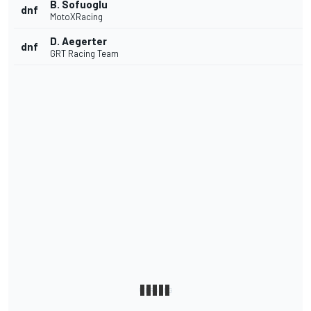
B. Sofuoglu
dnf
MotoXRacing
D. Aegerter
dnf
GRT Racing Team