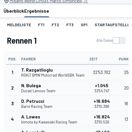
Misano World Circuit Marco Simoncelli, IT
Überblick
Ergebnisse
MELDELISTE
FT1
FT2
FT3
SP1
STARTAUFSTELLU
Rennen 1
Alle Daten
POS.
FAHRER
ZEIT
PUNKT
T. Razgatlioglu
1
32'53.702
25
ROKiT BMW Motorrad WorldSBK Team
N. Bulega
+1.045
2
20
Ducati Lenovo Team
32'54.747
D. Petrucci
+16.684
3
16
Barni Racing Team
33'10.386
A. Lowes
+16.824
4
13
bimota by Kawasaki Racing Team
33'10.526