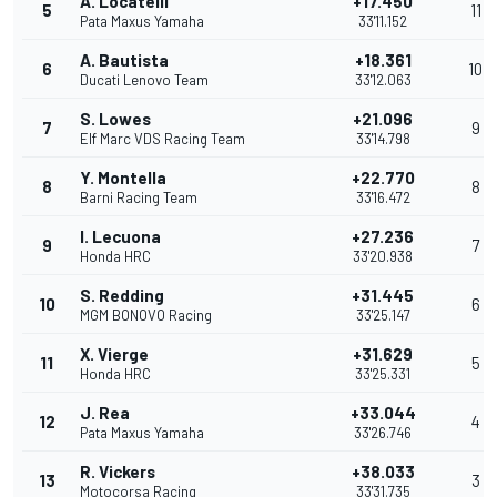
A. Locatelli
+17.450
5
11
Pata Maxus Yamaha
33'11.152
A. Bautista
+18.361
6
10
Ducati Lenovo Team
33'12.063
S. Lowes
+21.096
7
9
Elf Marc VDS Racing Team
33'14.798
Y. Montella
+22.770
8
8
Barni Racing Team
33'16.472
I. Lecuona
+27.236
9
7
Honda HRC
33'20.938
S. Redding
+31.445
10
6
MGM BONOVO Racing
33'25.147
X. Vierge
+31.629
11
5
Honda HRC
33'25.331
J. Rea
+33.044
12
4
Pata Maxus Yamaha
33'26.746
R. Vickers
+38.033
13
3
Motocorsa Racing
33'31.735