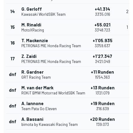
G. Gerloff
+41.314
14
2
Kawasaki WorldSBK Team
33'35.016
M. Rinaldi
+55.021
15
1
MotoXRacing
33'48.723
T. Mackenzie
+1'05.935
16
PETRONAS MIE Honda Racing Team
33'59.637
Z. Zaidi
+1'27.347
17
PETRONAS MIE Honda Racing Team
34'21.049
R. Gardner
+11 Runden
dnf
GRT Racing Team
15'54.363
M. van der Mark
+13 Runden
dnf
ROKiT BMW Motorrad WorldSBK Team
13'21.079
A. Iannone
+19 Runden
dnf
Team Pata Go Eleven
3'16.639
A. Bassani
+20 Runden
dnf
bimota by Kawasaki Racing Team
1'39.073