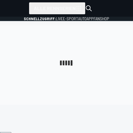
ALLE RENNSERIEN
SCHNELLZUGRIFF:
LIVE
E-SPORT
AUTO
APP
FANSHOP