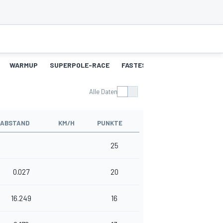
WARMUP
SUPERPOLE-RACE
FASTEST-LAPS-SP
RENNEN
Alle Daten
ABSTAND
KM/H
PUNKTE
25
0.027
20
16.249
16