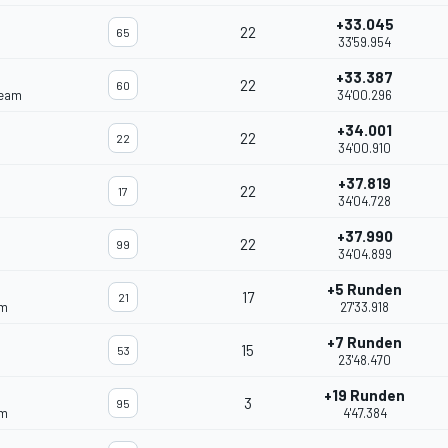
+33.045
22
65
33'59.954
+33.387
22
60
Team
34'00.296
+34.001
22
22
34'00.910
+37.819
22
17
34'04.728
+37.990
22
99
34'04.899
+5 Runden
17
21
am
27'33.918
+7 Runden
15
53
23'48.470
+19 Runden
3
95
am
4'47.384