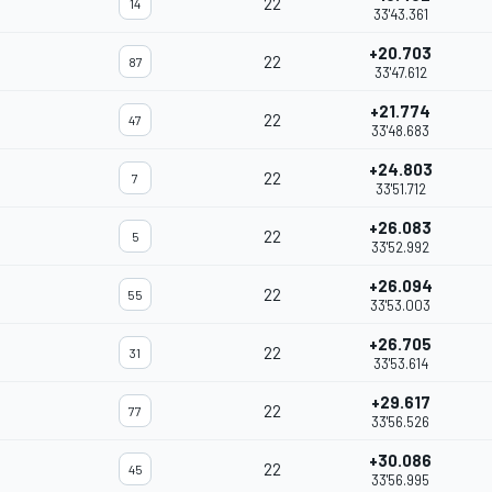
22
14
33'43.361
+20.703
22
87
33'47.612
+21.774
22
47
33'48.683
+24.803
22
7
33'51.712
+26.083
22
5
33'52.992
+26.094
22
55
33'53.003
+26.705
22
31
33'53.614
+29.617
22
77
33'56.526
+30.086
22
45
33'56.995