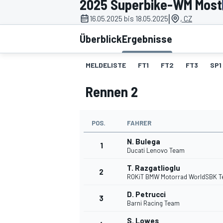
2025 Superbike-WM Most
|
16.05.2025 bis 18.05.2025
, CZ
Überblick
Ergebnisse
MELDELISTE
FT1
FT2
FT3
SP1
Rennen 2
MOTOGP
POS.
FAHRER
N. Bulega
1
Ducati Lenovo Team
T. Razgatlioglu
2
ROKiT BMW Motorrad WorldSBK 
D. Petrucci
3
Barni Racing Team
S. Lowes