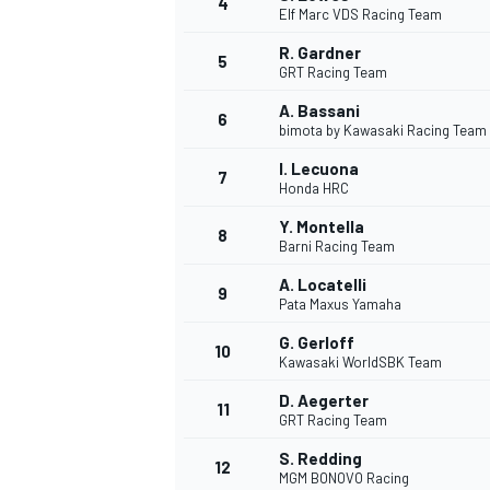
4
Elf Marc VDS Racing Team
R. Gardner
5
GRT Racing Team
A. Bassani
6
bimota by Kawasaki Racing Team
DTM
I. Lecuona
7
Honda HRC
Y. Montella
8
Barni Racing Team
A. Locatelli
9
Pata Maxus Yamaha
G. Gerloff
10
Kawasaki WorldSBK Team
D. Aegerter
11
GRT Racing Team
S. Redding
12
MGM BONOVO Racing