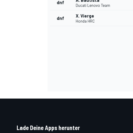
A. Bautista
dnf
Ducati Lenovo Team
X. Vierge
dnf
Honda HRC
SPORTWAGEN
Lade Deine Apps herunter