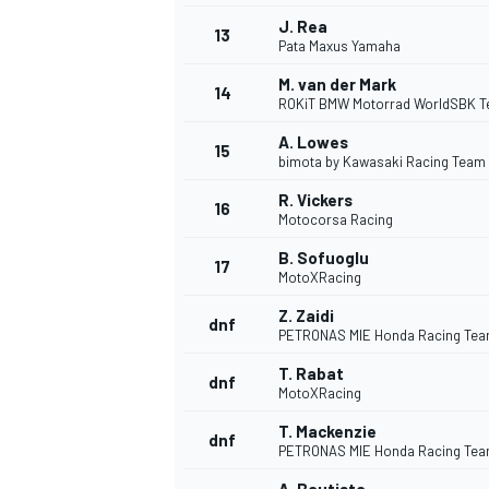
J. Rea
13
Pata Maxus Yamaha
M. van der Mark
14
ROKiT BMW Motorrad WorldSBK 
A. Lowes
15
bimota by Kawasaki Racing Team
R. Vickers
16
Motocorsa Racing
B. Sofuoglu
17
MotoXRacing
Z. Zaidi
dnf
PETRONAS MIE Honda Racing Te
T. Rabat
dnf
MotoXRacing
T. Mackenzie
dnf
PETRONAS MIE Honda Racing Te