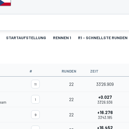
STARTAUFSTELLUNG
RENNEN 1
R1 - SCHNELLSTE RUNDEN
#
RUNDEN
ZEIT
22
33'26.909
11
+0.027
22
1
Team
33'26.936
+16.276
22
9
33'43.185
+16.452