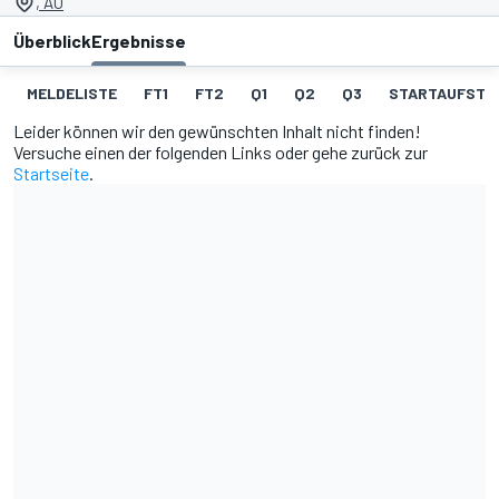
, AU
Überblick
Ergebnisse
MELDELISTE
FT1
FT2
Q1
Q2
Q3
STARTAUFSTEL
Leider können wir den gewünschten Inhalt nicht finden!
Versuche einen der folgenden Links oder gehe zurück zur
Startseite
.