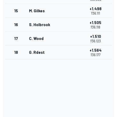
+1.498
15
M. Gilkes
1'36.111
+1.505
16
S. Holbrook
1'36.118
+1.510
17
C. Wood
1'36.123
+1.564
18
G. Rdest
1'36.177