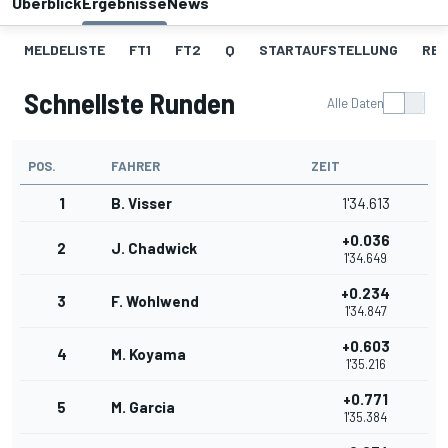
Überblick
Ergebnisse
News
MELDELISTE
FT1
FT2
Q
STARTAUFSTELLUNG
RE
Schnellste Runden
Alle Daten
POS.
FAHRER
ZEIT
1
B. Visser
1'34.613
+0.036
2
J. Chadwick
1'34.649
+0.234
3
F. Wohlwend
1'34.847
+0.603
4
M. Koyama
1'35.216
+0.771
5
M. Garcia
1'35.384