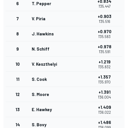
+0.834
6
T. Pepper
1'35.447
+0.903
7
V. Piria
1'35.516
+0.970
8
J. Hawkins
1'35.583
+0.978
9
N. Schiff
1'35.591
+1.219
10
V. Keszthelyi
1'35.832
+1.357
11
S. Cook
1'35.970
+1.391
12
S. Moore
1'36.004
+1.409
13
E. Hawkey
1'36.022
+1.486
14
S. Bovy
1'36.099