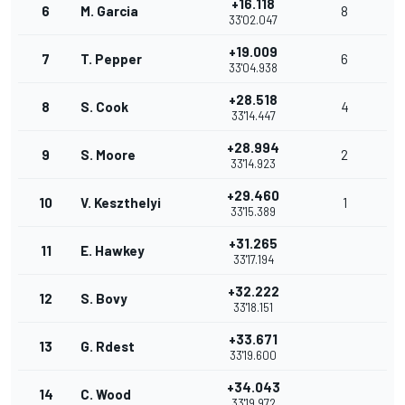
+16.118
6
M. Garcia
8
33'02.047
+19.009
7
T. Pepper
6
33'04.938
+28.518
8
S. Cook
4
33'14.447
+28.994
9
S. Moore
2
33'14.923
+29.460
10
V. Keszthelyi
1
33'15.389
+31.265
11
E. Hawkey
33'17.194
+32.222
12
S. Bovy
33'18.151
+33.671
13
G. Rdest
33'19.600
+34.043
14
C. Wood
33'19.972