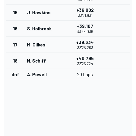
+36.002
15
J. Hawkins
33'21.931
+39.107
16
S. Holbrook
33'25.036
+39.334
17
M. Gilkes
33'25.263
+40.795
18
N. Schiff
33'26.724
dnf
A. Powell
20 Laps