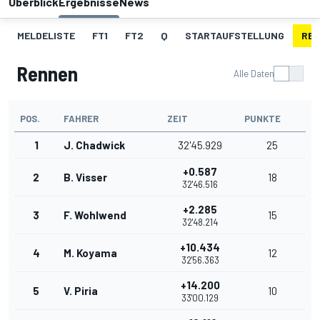
Überblick
Ergebnisse
News
MELDELISTE
FT1
FT2
Q
STARTAUFSTELLUNG
RE
Rennen
Alle Daten
POS.
FAHRER
ZEIT
PUNKTE
1
J. Chadwick
32'45.929
25
+0.587
2
B. Visser
18
32'46.516
+2.285
3
F. Wohlwend
15
32'48.214
+10.434
4
M. Koyama
12
32'56.363
+14.200
5
V. Piria
10
33'00.129