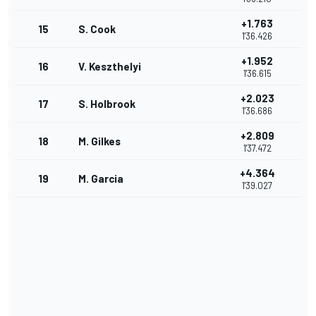
+1.763
15
S. Cook
1'36.426
+1.952
16
V. Keszthelyi
1'36.615
+2.023
17
S. Holbrook
1'36.686
+2.809
18
M. Gilkes
1'37.472
+4.364
19
M. Garcia
1'39.027