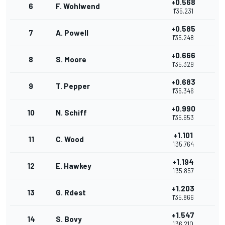
+0.568
6
F. Wohlwend
1'35.231
+0.585
7
A. Powell
1'35.248
+0.666
8
S. Moore
1'35.329
+0.683
9
T. Pepper
1'35.346
+0.990
10
N. Schiff
1'35.653
+1.101
11
C. Wood
1'35.764
+1.194
12
E. Hawkey
1'35.857
+1.203
13
G. Rdest
1'35.866
+1.547
14
S. Bovy
1'36.210