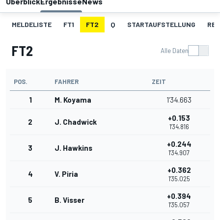
Überblick
Ergebnisse
News
MELDELISTE
FT1
FT2
Q
STARTAUFSTELLUNG
RE
FT2
Alle Daten
POS.
FAHRER
ZEIT
1
M. Koyama
1'34.663
+0.153
2
J. Chadwick
1'34.816
+0.244
3
J. Hawkins
1'34.907
+0.362
4
V. Piria
1'35.025
+0.394
5
B. Visser
1'35.057