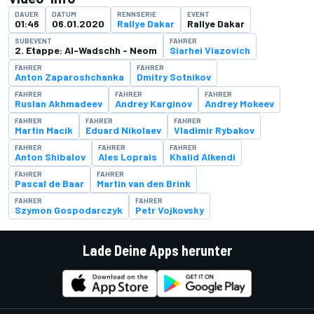
DAUER
DATUM
RENNSERIE
EVENT
01:46
06.01.2020
Rallye Dakar
Rallye Dakar
SUBEVENT
FAHRER
2. Etappe: Al-Wadschh - Neom
Siarhei Viazovich
FAHRER
FAHRER
Anton Zaparoshchanka
Dmitry Sotnikov
FAHRER
FAHRER
FAHRER
Ruslan Akhmadeev
Andrey Karginov
Andrey Mokeev
FAHRER
FAHRER
FAHRER
Martin Macik
Eduard Nikolaev
Vladimir Rybakov
FAHRER
FAHRER
FAHRER
Anton Shibalov
Ales Loprais
Khalid Alkendi
FAHRER
FAHRER
Pascal de Baar
Martin van den Brink
FAHRER
FAHRER
Szymon Gospodarczyk
Petr Vojkovsky
Lade Deine Apps herunter