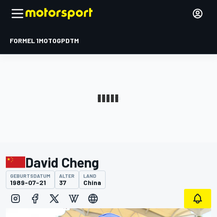
FORMEL 1
MOTOGP
DTM
David Cheng
GEBURTSDATUM
ALTER
LAND
1989-07-21
37
China