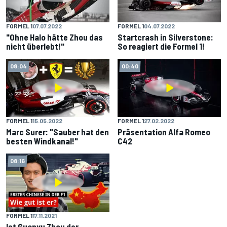
FORMEL 1
07.07.2022
FORMEL 1
04.07.2022
"Ohne Halo hätte Zhou das
Startcrash in Silverstone:
nicht überlebt!"
So reagiert die Formel 1!
08:04
00:40
FORMEL 1
15.05.2022
FORMEL 1
27.02.2022
Marc Surer: "Sauber hat den
Präsentation Alfa Romeo
besten Windkanal!"
C42
08:16
FORMEL 1
17.11.2021
Ist Guanyu Zhou der