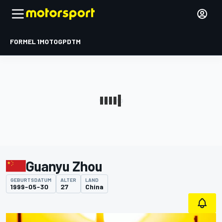
FORMEL 1
MOTOGP
DTM
Guanyu Zhou
GEBURTSDATUM
ALTER
LAND
1999-05-30
27
China