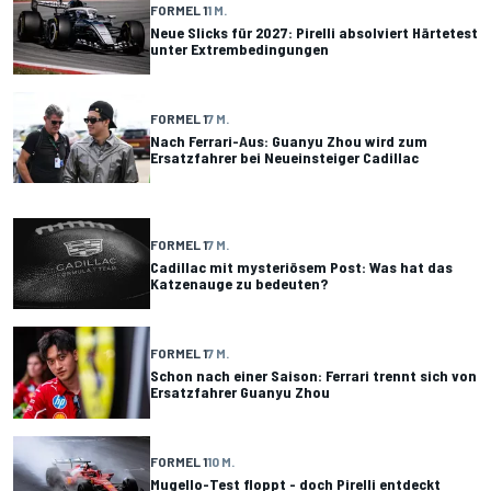
FORMEL 1
1 M.
Neue Slicks für 2027: Pirelli absolviert Härtetest
unter Extrembedingungen
FORMEL 1
7 M.
Nach Ferrari-Aus: Guanyu Zhou wird zum
Ersatzfahrer bei Neueinsteiger Cadillac
FORMEL 1
7 M.
Cadillac mit mysteriösem Post: Was hat das
Katzenauge zu bedeuten?
FORMEL 1
7 M.
Schon nach einer Saison: Ferrari trennt sich von
Ersatzfahrer Guanyu Zhou
FORMEL 1
10 M.
Mugello-Test floppt - doch Pirelli entdeckt