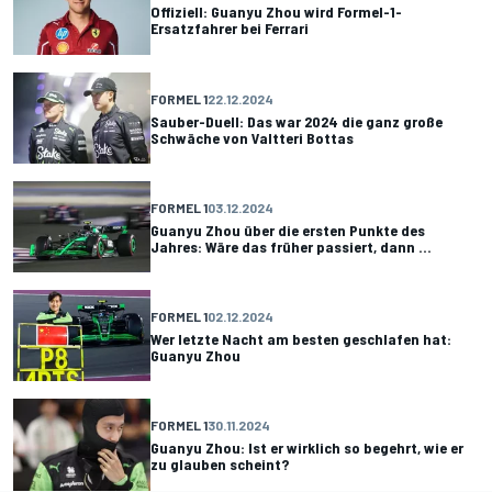
Offiziell: Guanyu Zhou wird Formel-1-
Ersatzfahrer bei Ferrari
FORMEL 1
22.12.2024
Sauber-Duell: Das war 2024 die ganz große
Schwäche von Valtteri Bottas
FORMEL 1
03.12.2024
Guanyu Zhou über die ersten Punkte des
Jahres: Wäre das früher passiert, dann ...
FORMEL 1
02.12.2024
Wer letzte Nacht am besten geschlafen hat:
Guanyu Zhou
FORMEL 1
30.11.2024
Guanyu Zhou: Ist er wirklich so begehrt, wie er
zu glauben scheint?