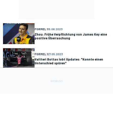
FORMEL 1
15.06.2023
Zhou: Frühe Verpflichtung von James Key eine
positive Überraschung
FORMEL 1
27.05.2023
Valtteri Bottas lobt Updates: "Konnte einen
Unterschied spüren"
FORMEL 1
09.05.2023
Alfa Romeo in Miami ohne Punkte: "Spiegelt
wider, wo wir aktuell stehen"
FORMEL 1
07.05.2023
Alfa Romeo: Potenzial für WM-Punkte in Miami