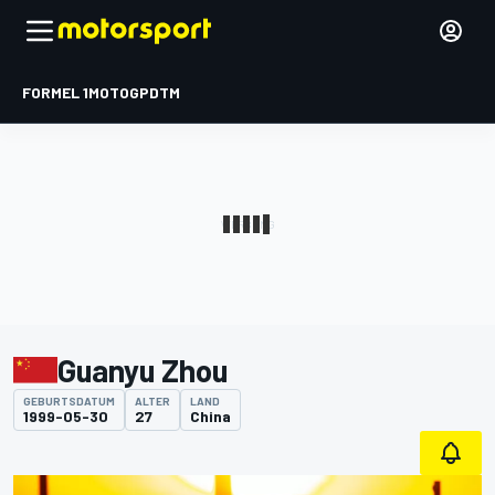
FORMEL 1
MOTOGP
DTM
Guanyu Zhou
GEBURTSDATUM
ALTER
LAND
1999-05-30
27
China