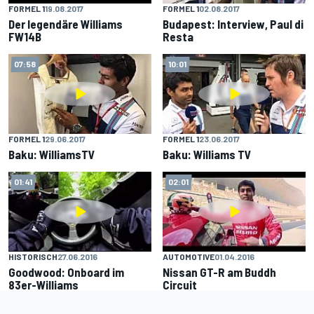
FORMEL 1
19.08.2017
FORMEL 1
02.08.2017
Der legendäre Williams
Budapest: Interview, Paul di
FW14B
Resta
07:58
10:01
FORMEL 1
29.06.2017
FORMEL 1
23.06.2017
Baku: WilliamsTV
Baku: Williams TV
01:41
02:01
HISTORISCH
27.06.2016
AUTOMOTIVE
01.04.2016
Goodwood: Onboard im
Nissan GT-R am Buddh
83er-Williams
Circuit