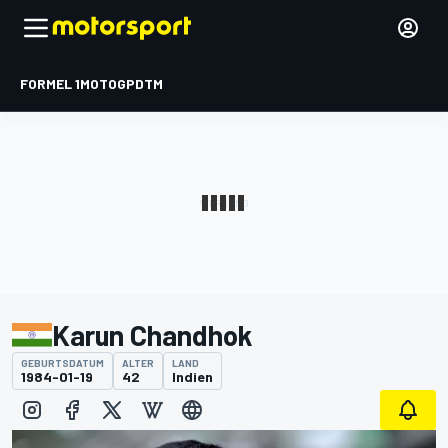
FORMEL 1
MOTOGP
DTM
Karun Chandhok
GEBURTSDATUM
ALTER
LAND
1984-01-19
42
Indien