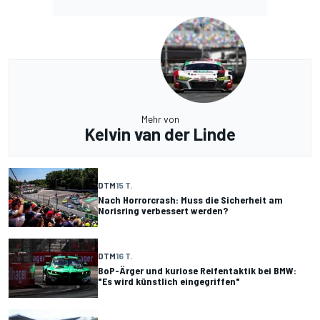
Mehr von
Kelvin van der Linde
DTM
15 T.
Nach Horrorcrash: Muss die Sicherheit am
Norisring verbessert werden?
DTM
16 T.
BoP-Ärger und kuriose Reifentaktik bei BMW:
"Es wird künstlich eingegriffen"