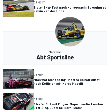
DTM
21 T.
Erster BMW-Test nach Horrorcrash: So erging es
Kelvin van der Linde
Mehr von
Abt Sportsline
DTM
1 M.
"Das war nicht nötig": Matteo Cairoli wütet
nach Kollision mit Marco Mapelli
DTM
1 M.
Strafenflut mit Folgen: Mapelli verliert ersten
DTM-Sieg, Jubel bei Dörr-Team!