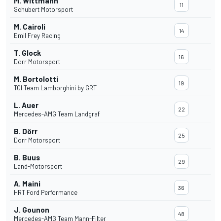
M. Wittmann
11
Schubert Motorsport
M. Cairoli
14
Emil Frey Racing
T. Glock
16
Dörr Motorsport
M. Bortolotti
19
TGI Team Lamborghini by GRT
L. Auer
22
Mercedes-AMG Team Landgraf
B. Dörr
25
Dörr Motorsport
B. Buus
29
Land-Motorsport
A. Maini
36
HRT Ford Performance
J. Gounon
48
Mercedes-AMG Team Mann-Filter