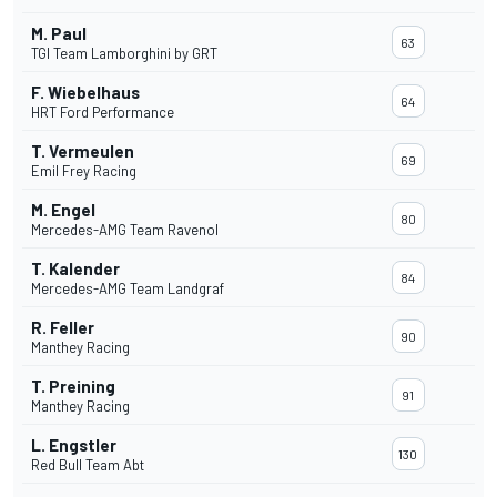
M. Paul
63
TGI Team Lamborghini by GRT
F. Wiebelhaus
64
HRT Ford Performance
T. Vermeulen
69
Emil Frey Racing
M. Engel
80
Mercedes-AMG Team Ravenol
T. Kalender
84
Mercedes-AMG Team Landgraf
R. Feller
90
Manthey Racing
T. Preining
91
Manthey Racing
L. Engstler
130
Red Bull Team Abt