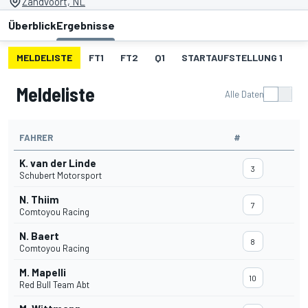
Zandvoort, NL
Überblick
Ergebnisse
MELDELISTE
FT1
FT2
Q1
STARTAUFSTELLUNG 1
R
Meldeliste
Alle Daten
FAHRER
#
K. van der Linde
3
Schubert Motorsport
N. Thiim
7
Comtoyou Racing
N. Baert
8
Comtoyou Racing
M. Mapelli
10
Red Bull Team Abt