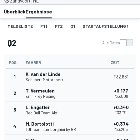
Zandvoort, NL
Überblick
Ergebnisse
MELDELISTE
FT1
FT2
Q1
STARTAUFSTELLUNG 1
R
Q2
Alle Daten
POS.
FAHRER
ZEIT
K. van der Linde
1
1'32.831
Schubert Motorsport
T. Vermeulen
+0.177
2
Emil Frey Racing
1'33.008
L. Engstler
+0.340
3
Red Bull Team Abt
1'33.171
M. Bortolotti
+0.374
4
TGI Team Lamborghini by GRT
1'33.205