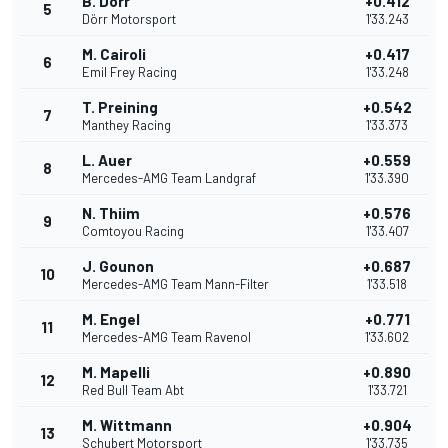
B. Dörr
+0.412
5
Dörr Motorsport
1'33.243
M. Cairoli
+0.417
6
Emil Frey Racing
1'33.248
T. Preining
+0.542
7
Manthey Racing
1'33.373
L. Auer
+0.559
8
Mercedes-AMG Team Landgraf
1'33.390
N. Thiim
+0.576
9
Comtoyou Racing
1'33.407
J. Gounon
+0.687
10
Mercedes-AMG Team Mann-Filter
1'33.518
M. Engel
+0.771
11
Mercedes-AMG Team Ravenol
1'33.602
M. Mapelli
+0.890
12
Red Bull Team Abt
1'33.721
M. Wittmann
+0.904
13
Schubert Motorsport
1'33.735