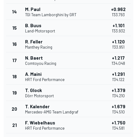
M. Paul
+0.962
14
TGI Team Lamborghini by GRT
1'33.793
B. Buus
+1.101
15
Land-Motorsport
1'33.932
R. Feller
+1.120
16
Manthey Racing
1'33.951
N. Baert
+1.217
17
Comtoyou Racing
1'34.048
A. Maini
+1.291
18
HRT Ford Performance
1'34.122
T. Glock
+1.379
19
Dörr Motorsport
1'34.210
T. Kalender
+1.679
20
Mercedes-AMG Team Landgraf
1'34.510
F. Wiebelhaus
+1.750
21
HRT Ford Performance
1'34.581