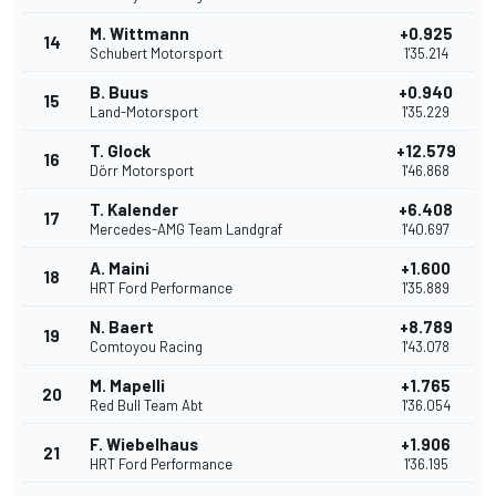
M. Wittmann
+0.925
14
Schubert Motorsport
1'35.214
B. Buus
+0.940
15
Land-Motorsport
1'35.229
T. Glock
+12.579
16
Dörr Motorsport
1'46.868
T. Kalender
+6.408
17
Mercedes-AMG Team Landgraf
1'40.697
A. Maini
+1.600
18
HRT Ford Performance
1'35.889
N. Baert
+8.789
19
Comtoyou Racing
1'43.078
M. Mapelli
+1.765
20
Red Bull Team Abt
1'36.054
F. Wiebelhaus
+1.906
21
HRT Ford Performance
1'36.195