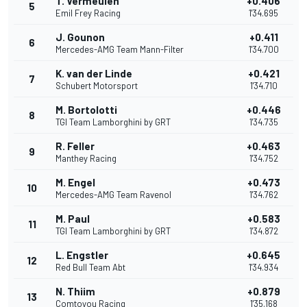
T. Vermeulen
+0.406
5
Emil Frey Racing
1'34.695
J. Gounon
+0.411
6
Mercedes-AMG Team Mann-Filter
1'34.700
K. van der Linde
+0.421
7
Schubert Motorsport
1'34.710
M. Bortolotti
+0.446
8
TGI Team Lamborghini by GRT
1'34.735
R. Feller
+0.463
9
Manthey Racing
1'34.752
M. Engel
+0.473
10
Mercedes-AMG Team Ravenol
1'34.762
M. Paul
+0.583
11
TGI Team Lamborghini by GRT
1'34.872
L. Engstler
+0.645
12
Red Bull Team Abt
1'34.934
N. Thiim
+0.879
13
Comtoyou Racing
1'35.168