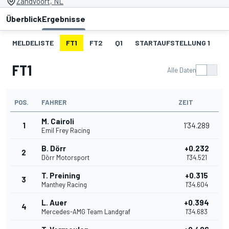
Zandvoort, NL
Überblick
Ergebnisse
MELDELISTE
FT1
FT2
Q1
STARTAUFSTELLUNG 1
R
FT1
Alle Daten
POS.
FAHRER
ZEIT
M. Cairoli
1
1'34.289
Emil Frey Racing
B. Dörr
+0.232
2
Dörr Motorsport
1'34.521
T. Preining
+0.315
3
Manthey Racing
1'34.604
L. Auer
+0.394
4
Mercedes-AMG Team Landgraf
1'34.683