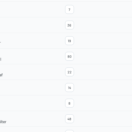
7
36
19
T
80
l
22
af
14
8
48
lter