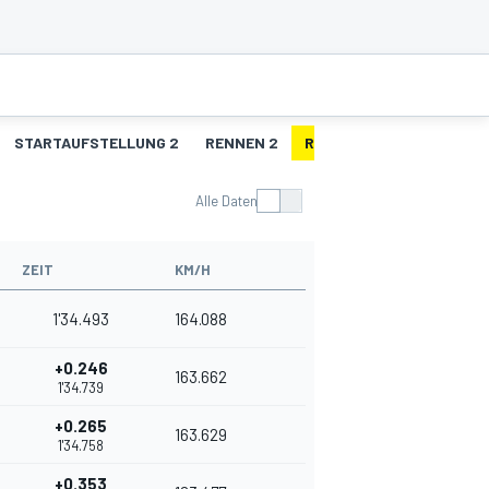
STARTAUFSTELLUNG 2
RENNEN 2
R2 - SCHNELLSTE RUNDE
Alle Daten
ZEIT
KM/H
1'34.493
164.088
+0.246
163.662
1'34.739
+0.265
163.629
1'34.758
+0.353