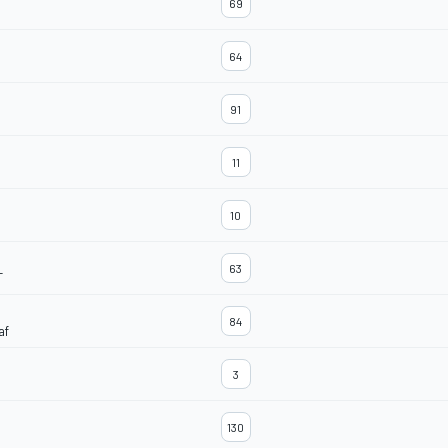
69
64
91
11
10
63
T
84
af
3
130