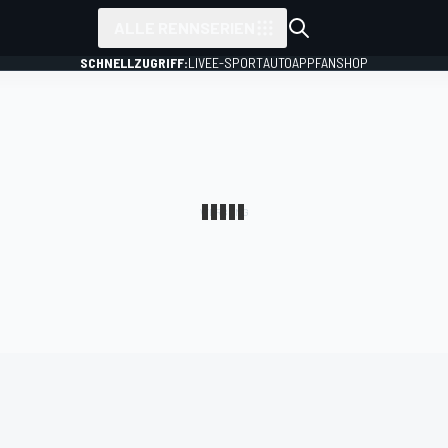
ALLE RENNSERIEN
SCHNELLZUGRIFF:
LIVE
E-SPORT
AUTO
APP
FANSHOP