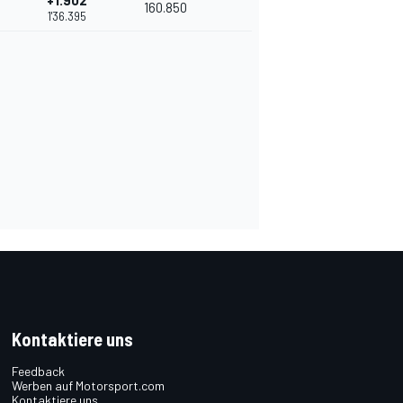
+1.902
160.850
1'36.395
Kontaktiere uns
Feedback
Werben auf Motorsport.com
Kontaktiere uns