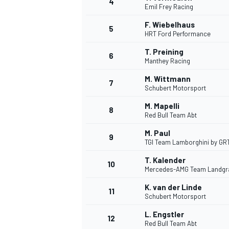
4
Emil Frey Racing
F. Wiebelhaus
5
HRT Ford Performance
T. Preining
6
Manthey Racing
DTM
M. Wittmann
7
Schubert Motorsport
M. Mapelli
8
Red Bull Team Abt
M. Paul
9
TGI Team Lamborghini by GR
T. Kalender
10
Mercedes-AMG Team Landgr
K. van der Linde
11
Schubert Motorsport
L. Engstler
12
Red Bull Team Abt