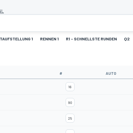
NL
TAUFSTELLUNG 1
RENNEN 1
R1 - SCHNELLSTE RUNDEN
Q2
#
AUTO
16
90
25