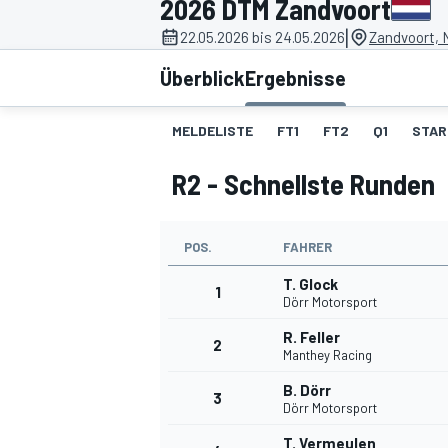
2026 DTM Zandvoort
|
22.05.2026 bis 24.05.2026
Zandvoort, 
Überblick
Ergebnisse
MELDELISTE
FT1
FT2
Q1
STAR
R2 - Schnellste Runden
MOTOGP
POS.
FAHRER
T. Glock
1
Dörr Motorsport
R. Feller
2
Manthey Racing
B. Dörr
3
Dörr Motorsport
T. Vermeulen