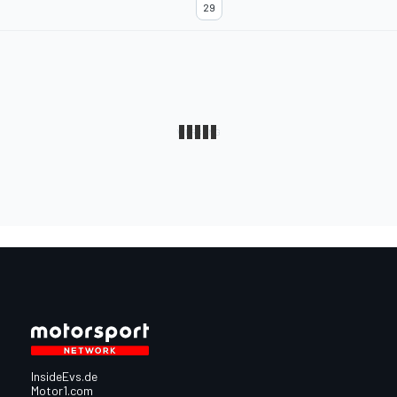
29
InsideEvs.de
Motor1.com