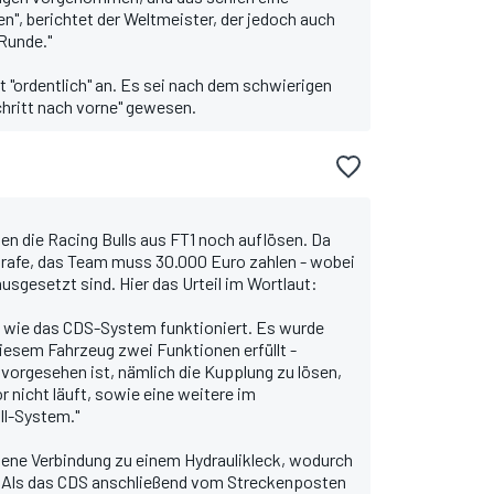
n", berichtet der Weltmeister, der jedoch auch
 Runde."
t "ordentlich" an. Es sei nach dem schwierigen
Schritt nach vorne" gewesen.
n die Racing Bulls aus FT1 noch auflösen. Da
strafe, das Team muss 30.000 Euro zahlen - wobei
usgesetzt sind. Hier das Urteil im Wortlaut:
e, wie das CDS-System funktioniert. Es wurde
diesem Fahrzeug zwei Funktionen erfüllt -
ie vorgesehen ist, nämlich die Kupplung zu lösen,
 nicht läuft, sowie eine weitere im
l-System."
chene Verbindung zu einem Hydraulikleck, wodurch
. Als das CDS anschließend vom Streckenposten