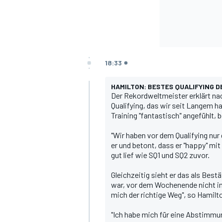
18:33
HAMILTON: BESTES QUALIFYING D
Der Rekordweltmeister erklärt na
Qualifying, das wir seit Langem h
Training "fantastisch" angefühlt, b
"Wir haben vor dem Qualifying nu
er und betont, dass er "happy" mi
gut lief wie SQ1 und SQ2 zuvor.
Gleichzeitig sieht er das als Best
war, vor dem Wochenende nicht im 
mich der richtige Weg", so Hamilt
"Ich habe mich für eine Abstimmu