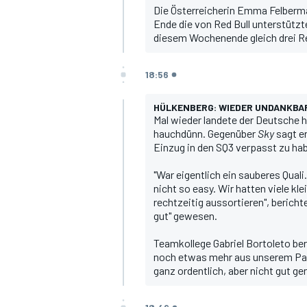
Die Österreicherin Emma Felbermay
Ende die von Red Bull unterstütz
diesem Wochenende gleich drei Re
18:56
DTM
HÜLKENBERG: WIEDER UNDANKBA
Mal wieder landete der Deutsche 
hauchdünn. Gegenüber
Sky
sagt er
Einzug in den SQ3 verpasst zu habe
"War eigentlich ein sauberes Qual
nicht so easy. Wir hatten viele k
rechtzeitig aussortieren", berichte
gut" gewesen.
Teamkollege Gabriel Bortoleto beri
noch etwas mehr aus unserem Pak
ganz ordentlich, aber nicht gut ge