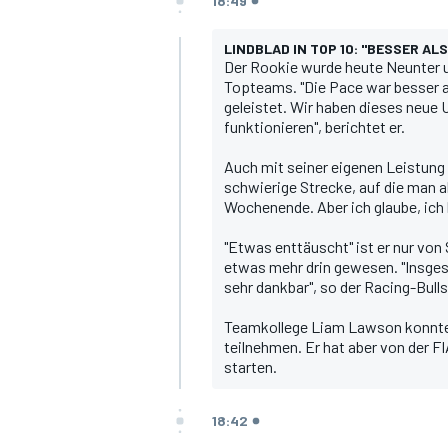
18:49
LINDBLAD IN TOP 10: "BESSER AL
Der Rookie wurde heute Neunter un
Topteams. "Die Pace war besser a
geleistet. Wir haben dieses neue 
funktionieren", berichtet er.
Auch mit seiner eigenen Leistung is
schwierige Strecke, auf die man a
Wochenende. Aber ich glaube, ich 
"Etwas enttäuscht" ist er nur von
etwas mehr drin gewesen. "Insges
sehr dankbar", so der Racing-Bulls
Teamkollege
Liam Lawson
konnte
teilnehmen. Er hat aber von der F
starten.
18:42