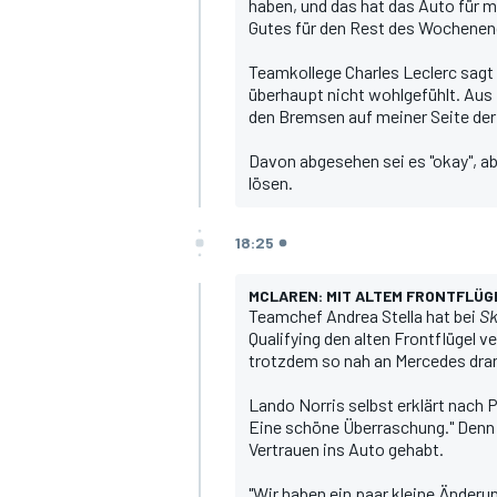
haben, und das hat das Auto für mi
Gutes für den Rest des Wochenend
Teamkollege
Charles Leclerc
sagt 
überhaupt nicht wohlgefühlt. Aus
den Bremsen auf meiner Seite der
Davon abgesehen sei es "okay", 
lösen.
18:25
MCLAREN: MIT ALTEM FRONTFLÜGE
Teamchef Andrea Stella hat bei
Sk
Qualifying den alten Frontflügel v
trotzdem so nah an Mercedes dran
Lando Norris
selbst erklärt nach P
Eine schöne Überraschung." Denn i
Vertrauen ins Auto gehabt.
"Wir haben ein paar kleine Änder