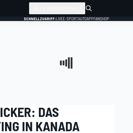
ALLE RENNSERIEN
SCHNELLZUGRIFF:
LIVE
E-SPORT
AUTO
APP
FANSHOP
ICKER: DAS
YING IN KANADA