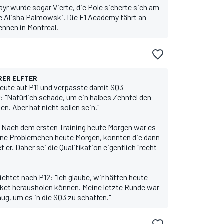
r wurde sogar Vierte, die Pole sicherte sich am
te Alisha Palmowski. Die F1 Academy fährt an
nnen in Montreal.
RER ELFTER
heute auf P11 und verpasste damit SQ3
: "Natürlich schade, um ein halbes Zehntel den
n. Aber hat nicht sollen sein."
i. Nach dem ersten Training heute Morgen war es
leine Problemchen heute Morgen, konnten die dann
t er. Daher sei die Qualifikation eigentlich "recht
chtet nach P12: "Ich glaube, wir hätten heute
et herausholen können. Meine letzte Runde war
nug, um es in die SQ3 zu schaffen."