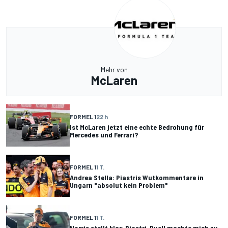
Mehr von
McLaren
FORMEL 1
22 h
Ist McLaren jetzt eine echte Bedrohung für
Mercedes und Ferrari?
FORMEL 1
1 T.
Andrea Stella: Piastris Wutkommentare in
Ungarn "absolut kein Problem"
FORMEL 1
1 T.
Norris stellt klar: Piastri-Duell machte mich zu