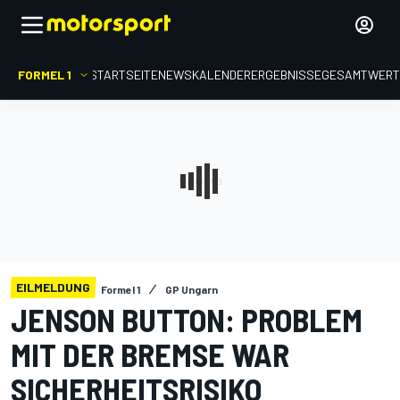
FORMEL 1
STARTSEITE
NEWS
KALENDER
ERGEBNISSE
GESAMTWER
EILMELDUNG
Formel 1
GP Ungarn
JENSON BUTTON: PROBLEM
MIT DER BREMSE WAR
SICHERHEITSRISIKO