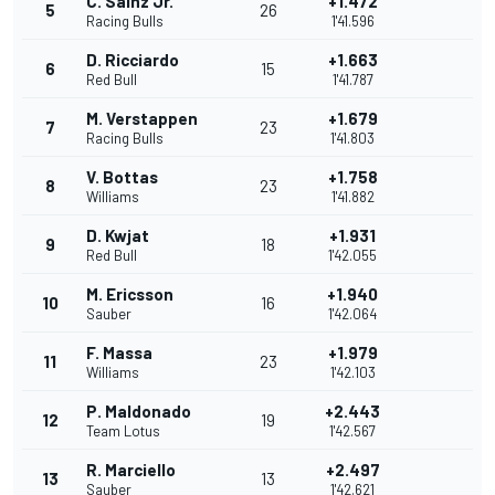
C. Sainz Jr.
+1.472
5
26
Racing Bulls
1'41.596
D. Ricciardo
+1.663
6
15
Red Bull
1'41.787
M. Verstappen
+1.679
7
23
Racing Bulls
1'41.803
V. Bottas
+1.758
8
23
Williams
1'41.882
D. Kwjat
+1.931
9
18
Red Bull
1'42.055
M. Ericsson
+1.940
10
16
Sauber
1'42.064
F. Massa
+1.979
11
23
Williams
1'42.103
P. Maldonado
+2.443
12
19
Team Lotus
1'42.567
R. Marciello
+2.497
13
13
Sauber
1'42.621