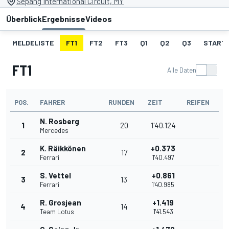
Sepang International Circuit, MY
Überblick
Ergebnisse
Videos
MELDELISTE
FT1
FT2
FT3
Q1
Q2
Q3
START
FT1
Alle Daten
POS.
FAHRER
RUNDEN
ZEIT
REIFEN
N. Rosberg
1
20
1'40.124
Mercedes
K. Räikkönen
+0.373
2
17
Ferrari
1'40.497
S. Vettel
+0.861
3
13
Ferrari
1'40.985
R. Grosjean
+1.419
4
14
Team Lotus
1'41.543