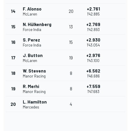
F. Alonso
+2.761
14
20
McLaren
1'42.885
N. Hülkenberg
+2.769
15
13
Force India
1'42.893
S. Perez
+2.930
16
15
Force India
1'43.054
J. Button
+2.976
17
19
McLaren
1'43.100
W. Stevens
+6.562
18
8
Manor Racing
1'46.686
R. Merhi
+7.559
19
8
Manor Racing
1'47.683
L. Hamilton
20
4
Mercedes