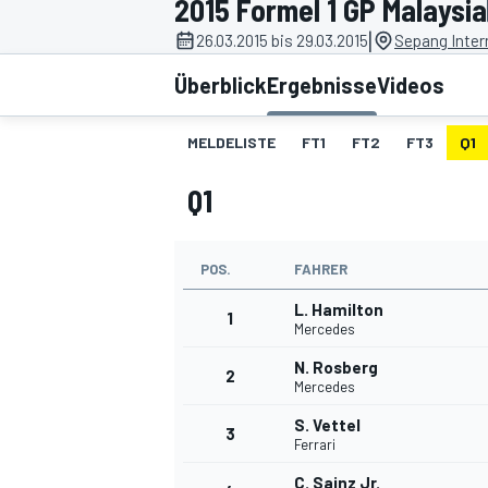
2015 Formel 1 GP Malaysia
|
26.03.2015 bis 29.03.2015
Sepang Intern
Überblick
Ergebnisse
Videos
MELDELISTE
FT1
FT2
FT3
Q1
Q1
MOTOGP
POS.
FAHRER
L. Hamilton
1
Mercedes
N. Rosberg
2
Mercedes
S. Vettel
3
Ferrari
C. Sainz Jr.