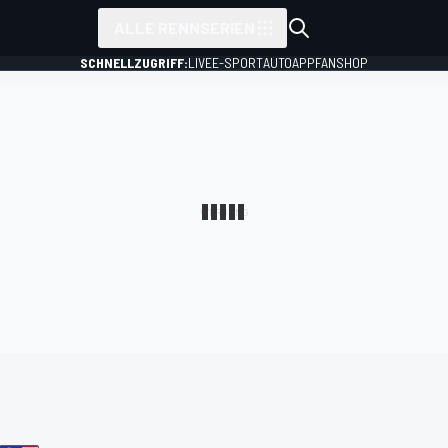
ALLE RENNSERIEN
SCHNELLZUGRIFF:
LIVE
E-SPORT
AUTO
APP
FANSHOP