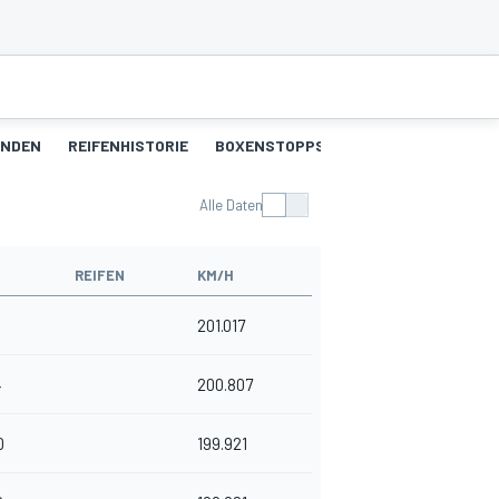
UNDEN
REIFENHISTORIE
BOXENSTOPPS
Alle Daten
REIFEN
KM/H
201.017
4
200.807
0
199.921