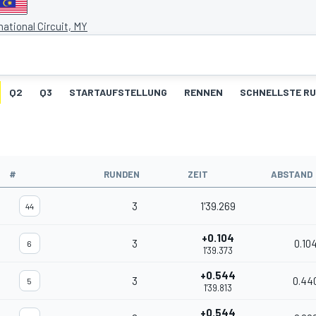
ational Circuit, MY
Q2
Q3
STARTAUFSTELLUNG
RENNEN
SCHNELLSTE R
#
RUNDEN
ZEIT
ABSTAND
3
1'39.269
44
+0.104
3
0.10
6
1'39.373
+0.544
3
0.44
5
1'39.813
+0.544