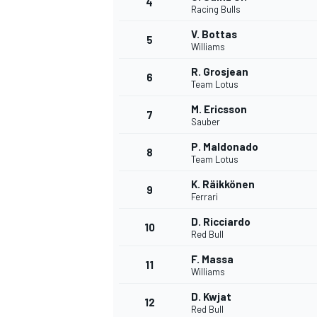
4
Racing Bulls
V. Bottas
5
Williams
R. Grosjean
6
Team Lotus
DTM
M. Ericsson
7
Sauber
P. Maldonado
8
Team Lotus
K. Räikkönen
9
Ferrari
D. Ricciardo
10
Red Bull
F. Massa
11
Williams
D. Kwjat
12
Red Bull