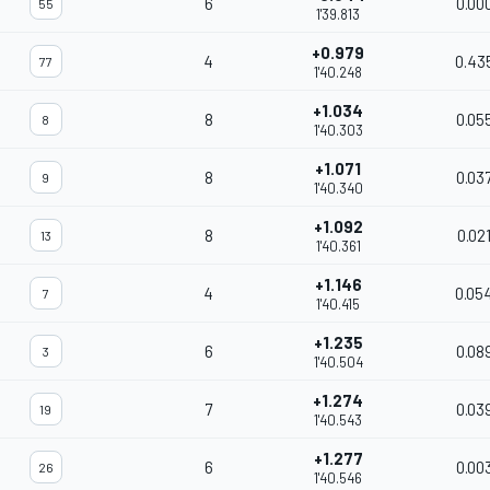
6
0.00
55
1'39.813
+0.979
4
0.43
77
1'40.248
+1.034
8
0.05
8
1'40.303
+1.071
8
0.03
9
1'40.340
+1.092
8
0.02
13
1'40.361
+1.146
4
0.05
7
1'40.415
+1.235
6
0.08
3
1'40.504
+1.274
7
0.03
19
1'40.543
+1.277
6
0.00
26
1'40.546