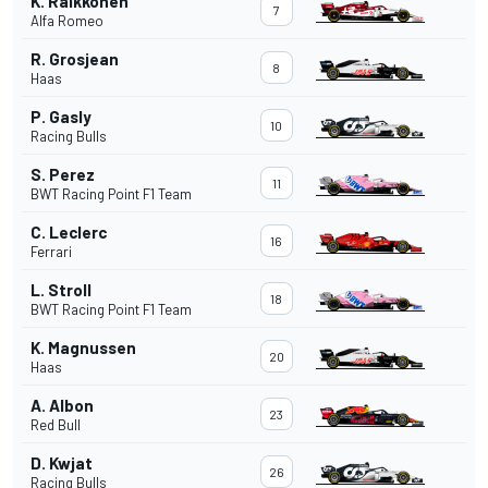
K. Räikkönen
7
Alfa Romeo
R. Grosjean
8
Haas
P. Gasly
10
Racing Bulls
S. Perez
11
BWT Racing Point F1 Team
C. Leclerc
16
Ferrari
L. Stroll
18
BWT Racing Point F1 Team
K. Magnussen
20
Haas
A. Albon
23
Red Bull
D. Kwjat
26
Racing Bulls