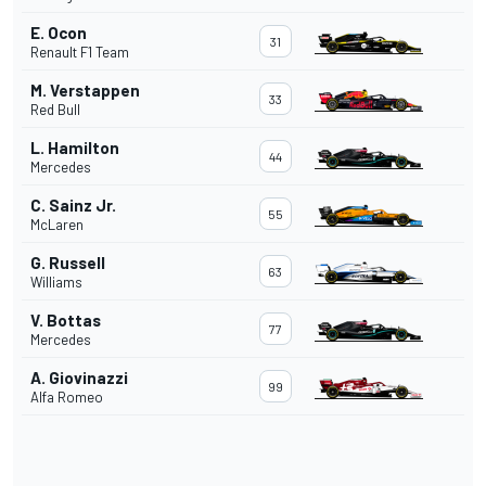
E. Ocon
31
Renault F1 Team
M. Verstappen
33
Red Bull
L. Hamilton
44
Mercedes
C. Sainz Jr.
55
McLaren
G. Russell
63
Williams
V. Bottas
77
Mercedes
A. Giovinazzi
99
Alfa Romeo