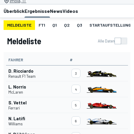
Imola, IT
Überblick
Ergebnisse
News
Videos
MELDELISTE
FT1
Q1
Q2
Q3
STARTAUFSTELLUNG
Meldeliste
Alle Daten
FAHRER
#
D. Ricciardo
3
Renault F1 Team
L. Norris
4
McLaren
S. Vettel
5
Ferrari
N. Latifi
6
Williams