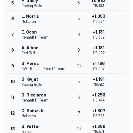
P. Gasly
+0.962
5
5
Racing Bulls
1'15.183
L. Norris
+1.053
6
5
McLaren
1'15.274
E. Ocon
+1.131
7
8
Renault F1 Team
1'15.352
A. Albon
+1.181
8
8
Red Bull
1'15.402
S. Perez
+1.186
9
10
BWT Racing Point F1 Team
1'15.407
D. Kwjat
+1.191
10
5
Racing Bulls
1'15.412
D. Ricciardo
+1.253
11
6
Renault F1 Team
1'15.474
C. Sainz Jr.
+1.307
12
7
McLaren
1'15.528
S. Vettel
+1.350
13
10
Ferrari
1'15.571