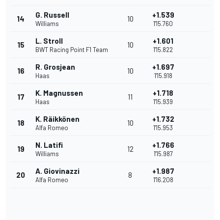
G. Russell
+1.539
14
10
Williams
1'15.760
L. Stroll
+1.601
15
10
BWT Racing Point F1 Team
1'15.822
R. Grosjean
+1.697
16
10
Haas
1'15.918
K. Magnussen
+1.718
17
11
Haas
1'15.939
K. Räikkönen
+1.732
18
10
Alfa Romeo
1'15.953
N. Latifi
+1.766
19
12
Williams
1'15.987
A. Giovinazzi
+1.987
20
8
Alfa Romeo
1'16.208