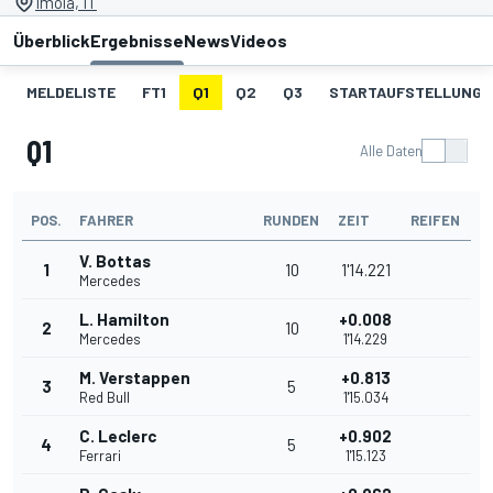
Imola, IT
Überblick
Ergebnisse
News
Videos
MELDELISTE
FT1
Q1
Q2
Q3
STARTAUFSTELLUNG
Q1
Alle Daten
POS.
FAHRER
RUNDEN
ZEIT
REIFEN
V. Bottas
1
10
1'14.221
Mercedes
L. Hamilton
+0.008
2
10
Mercedes
1'14.229
M. Verstappen
+0.813
3
5
Red Bull
1'15.034
C. Leclerc
+0.902
4
5
Ferrari
1'15.123