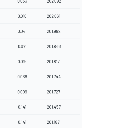
0.063
202.092
0.016
202.061
0.041
201.982
0.071
201.846
0.015
201.817
0.038
201.744
0.009
201.727
0.141
201.457
0.141
201.187