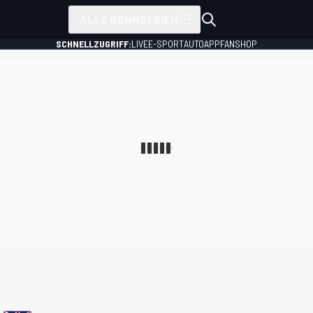
ALLE RENNSERIEN
SCHNELLZUGRIFF:
LIVE
E-SPORT
AUTO
APP
FANSHOP