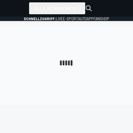
ALLE RENNSERIEN
SCHNELLZUGRIFF:
LIVE
E-SPORT
AUTO
APP
FANSHOP