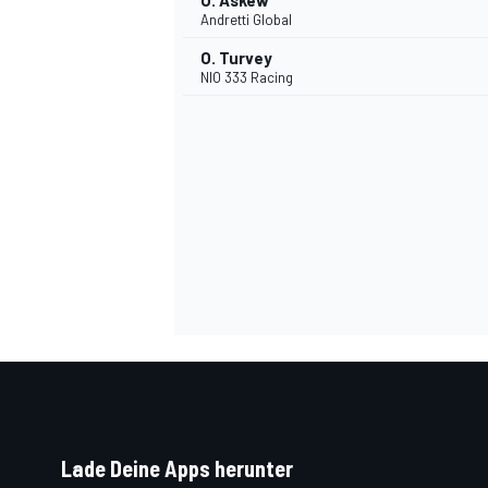
O. Askew
Andretti Global
O. Turvey
NIO 333 Racing
SPORTWAGEN
Lade Deine Apps herunter