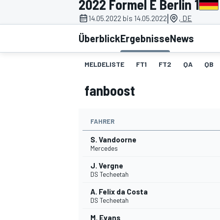
2022 Formel E Berlin 1
|
14.05.2022 bis 14.05.2022
, DE
Überblick
Ergebnisse
News
MELDELISTE
FT1
FT2
QA
QB
fanboost
MOTOGP
FAHRER
S. Vandoorne
Mercedes
J. Vergne
DS Techeetah
A. Felix da Costa
DS Techeetah
M. Evans