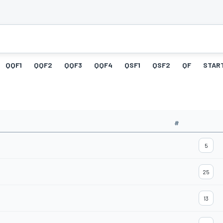
QQF1
QQF2
QQF3
QQF4
QSF1
QSF2
QF
STAR
#
5
25
13