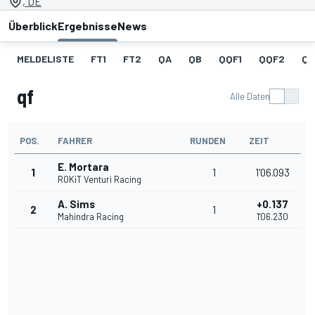
, DE
Überblick
Ergebnisse
News
MELDELISTE
FT1
FT2
QA
QB
QQF1
QQF2
QQ
qf
Alle Daten
POS.
FAHRER
RUNDEN
ZEIT
E. Mortara
1
1
1'06.093
ROKiT Venturi Racing
A. Sims
+0.137
2
1
Mahindra Racing
1'06.230