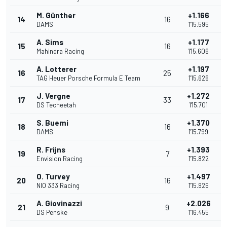
M. Günther
+1.166
14
16
DAMS
1'15.595
A. Sims
+1.177
15
16
Mahindra Racing
1'15.606
A. Lotterer
+1.197
16
25
TAG Heuer Porsche Formula E Team
1'15.626
J. Vergne
+1.272
17
33
DS Techeetah
1'15.701
S. Buemi
+1.370
18
16
DAMS
1'15.799
R. Frijns
+1.393
19
7
Envision Racing
1'15.822
O. Turvey
+1.497
20
16
NIO 333 Racing
1'15.926
A. Giovinazzi
+2.026
21
9
DS Penske
1'16.455