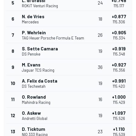
L. di Grassi
+0.748
5
24
ROKiT Venturi Racing
1'15.177
N. de Vries
+0.877
6
18
Mercedes
1'15.306
P. Wehrlein
+0.905
7
26
TAG Heuer Porsche Formula E Team
1'15.334
S. Sette Camara
+0.919
8
19
DS Penske
1'15.348
M. Evans
+0.927
9
36
Jaguar TCS Racing
1'15.356
A. Felix da Costa
+0.991
10
19
DS Techeetah
1'15.420
O. Rowland
+1.000
11
16
Mahindra Racing
1'15.429
O. Askew
+1.097
12
19
Andretti Global
1'15.526
D. Ticktum
+1.110
13
23
NIO 333 Racing
1'15.539