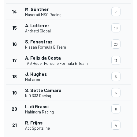
M. Günther
14
7
Maserati MSG Racing
A. Lotterer
15
36
Andretti Global
S. Fenestraz
16
23
Nissan Formula E Team
A. Felix da Costa
17
13
TAG Heuer Porsche Formula E Team
J. Hughes
18
5
McLaren
S. Sette Camara
19
3
NIO 333 Racing
L. di Grassi
20
11
Mahindra Racing
R. Frijns
21
4
Abt Sportsline