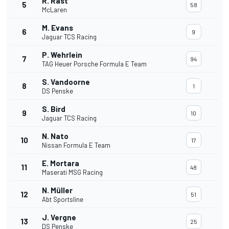
R. Rast
5
58
McLaren
M. Evans
6
9
Jaguar TCS Racing
P. Wehrlein
7
94
TAG Heuer Porsche Formula E Team
S. Vandoorne
8
1
DS Penske
S. Bird
9
10
Jaguar TCS Racing
N. Nato
10
17
Nissan Formula E Team
E. Mortara
11
48
Maserati MSG Racing
N. Müller
12
51
Abt Sportsline
J. Vergne
13
25
DS Penske