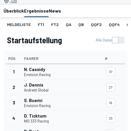
, GB
Überblick
Ergebnisse
News
MELDELISTE
FT1
FT2
QA
QB
QQF2
QQF4
Q
Startaufstellung
Alle Daten
POS.
FAHRER
#
N. Cassidy
1
37
Envision Racing
J. Dennis
2
27
Andretti Global
S. Buemi
3
16
Envision Racing
D. Ticktum
4
33
NIO 333 Racing