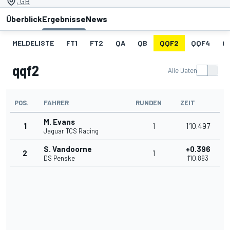
, GB
Überblick
Ergebnisse
News
MELDELISTE
FT1
FT2
QA
QB
QQF2
QQF4
Q
qqf2
Alle Daten
POS.
FAHRER
RUNDEN
ZEIT
M. Evans
1
1
1'10.497
Jaguar TCS Racing
S. Vandoorne
+0.396
2
1
DS Penske
1'10.893