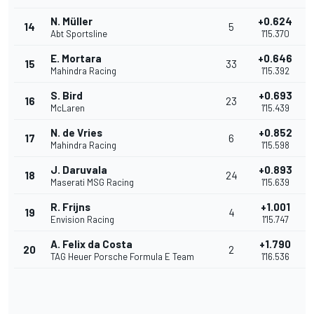
N. Müller
+0.624
14
5
Abt Sportsline
1'15.370
E. Mortara
+0.646
15
33
Mahindra Racing
1'15.392
S. Bird
+0.693
16
23
McLaren
1'15.439
N. de Vries
+0.852
17
6
Mahindra Racing
1'15.598
J. Daruvala
+0.893
18
24
Maserati MSG Racing
1'15.639
R. Frijns
+1.001
19
4
Envision Racing
1'15.747
A. Felix da Costa
+1.790
20
2
TAG Heuer Porsche Formula E Team
1'16.536