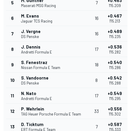
M. Günther
+0.463
5
7
Maserati MSG Racing
1'15.209
M. Evans
+0.467
6
16
Jaguar TCS Racing
1'15.213
J. Vergne
+0.489
7
16
DS Penske
1'15.235
J. Dennis
+0.536
8
17
Andretti Formula E
1'15.282
S. Fenestraz
+0.540
9
18
Nissan Formula E Team
1'15.286
S. Vandoorne
+0.542
10
8
DS Penske
1'15.288
N. Nato
+0.549
11
17
Andretti Formula E
1'15.295
P. Wehrlein
+0.556
12
33
TAG Heuer Porsche Formula E Team
1'15.302
D. Ticktum
+0.587
13
7
ERT Formula E Team
1'15.333