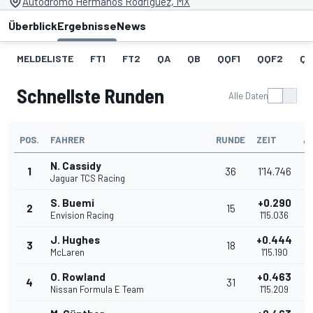
Autodromo Hermanos Rodriguez, MX
Überblick
Ergebnisse
News
MELDELISTE
FT1
FT2
QA
QB
QQF1
QQF2
QQ
Schnellste Runden
Alle Daten
POS.
FAHRER
RUNDE
ZEIT
A
N. Cassidy
1
36
1'14.746
Jaguar TCS Racing
S. Buemi
+0.290
2
15
Envision Racing
1'15.036
J. Hughes
+0.444
3
18
McLaren
1'15.190
O. Rowland
+0.463
4
31
Nissan Formula E Team
1'15.209