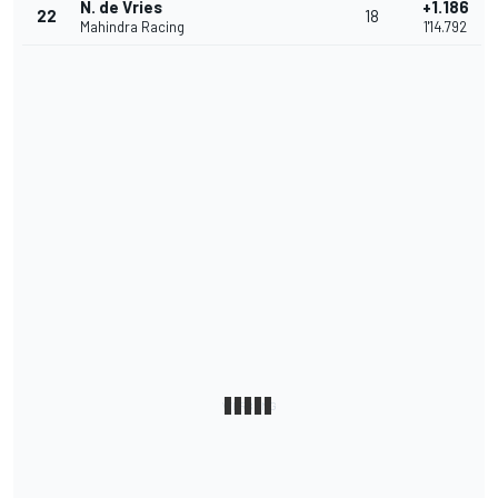
N. de Vries
+1.186
22
18
Mahindra Racing
1'14.792