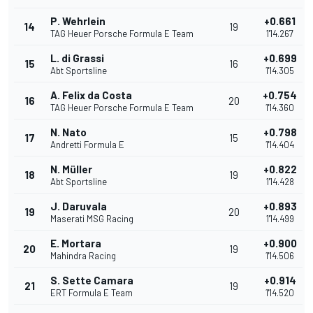
P. Wehrlein
+0.661
14
19
TAG Heuer Porsche Formula E Team
1'14.267
L. di Grassi
+0.699
15
16
Abt Sportsline
1'14.305
A. Felix da Costa
+0.754
16
20
TAG Heuer Porsche Formula E Team
1'14.360
N. Nato
+0.798
17
15
Andretti Formula E
1'14.404
N. Müller
+0.822
18
19
Abt Sportsline
1'14.428
J. Daruvala
+0.893
19
20
Maserati MSG Racing
1'14.499
E. Mortara
+0.900
20
19
Mahindra Racing
1'14.506
S. Sette Camara
+0.914
21
19
ERT Formula E Team
1'14.520