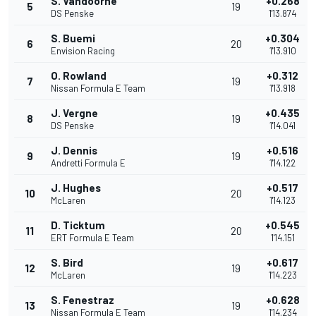
S. Vandoorne
+0.268
5
19
DS Penske
1'13.874
S. Buemi
+0.304
6
20
Envision Racing
1'13.910
O. Rowland
+0.312
7
19
Nissan Formula E Team
1'13.918
J. Vergne
+0.435
8
19
DS Penske
1'14.041
J. Dennis
+0.516
9
19
Andretti Formula E
1'14.122
J. Hughes
+0.517
10
20
McLaren
1'14.123
D. Ticktum
+0.545
11
20
ERT Formula E Team
1'14.151
S. Bird
+0.617
12
19
McLaren
1'14.223
S. Fenestraz
+0.628
13
19
Nissan Formula E Team
1'14.234