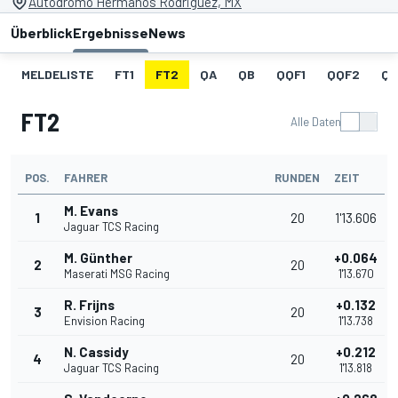
Autodromo Hermanos Rodriguez, MX
Überblick
Ergebnisse
News
MELDELISTE
FT1
FT2
QA
QB
QQF1
QQF2
QQ
FT2
Alle Daten
POS.
FAHRER
RUNDEN
ZEIT
M. Evans
1
20
1'13.606
Jaguar TCS Racing
M. Günther
+0.064
2
20
Maserati MSG Racing
1'13.670
R. Frijns
+0.132
3
20
Envision Racing
1'13.738
N. Cassidy
+0.212
4
20
Jaguar TCS Racing
1'13.818