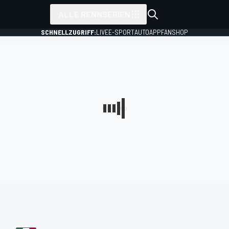
ALLE RENNSERIEN
SCHNELLZUGRIFF:
LIVE
E-SPORT
AUTO
APP
FANSHOP