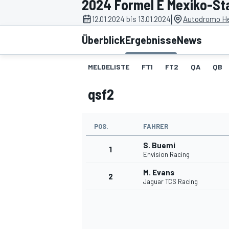
2024 Formel E Mexiko-St
|
12.01.2024 bis 13.01.2024
Autodromo He
Überblick
Ergebnisse
News
MELDELISTE
FT1
FT2
QA
QB
qsf2
MOTOGP
POS.
FAHRER
S. Buemi
1
Envision Racing
M. Evans
2
Jaguar TCS Racing