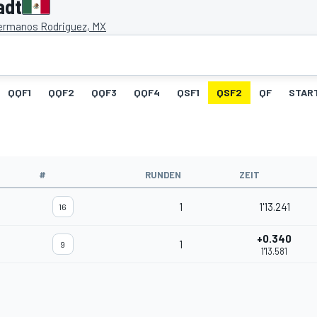
adt
rmanos Rodriguez, MX
QQF1
QQF2
QQF3
QQF4
QSF1
QSF2
QF
STAR
#
RUNDEN
ZEIT
1
1'13.241
16
+0.340
1
9
1'13.581