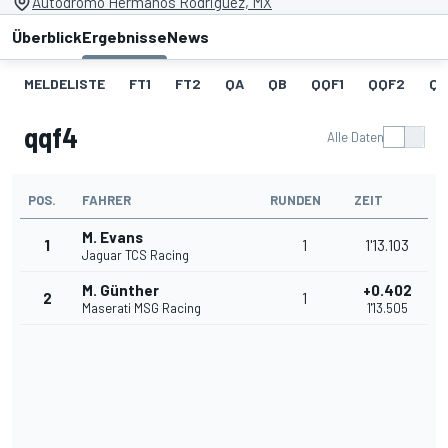
Autodromo Hermanos Rodriguez, MX
Überblick
Ergebnisse
News
MELDELISTE
FT1
FT2
QA
QB
QQF1
QQF2
QQ
qqf4
Alle Daten
POS.
FAHRER
RUNDEN
ZEIT
M. Evans
1
1
1'13.103
Jaguar TCS Racing
M. Günther
+0.402
2
1
Maserati MSG Racing
1'13.505