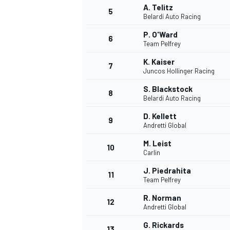
A. Telitz
5
Belardi Auto Racing
P. O'Ward
6
Team Pelfrey
K. Kaiser
DTM
7
Juncos Hollinger Racing
S. Blackstock
8
Belardi Auto Racing
D. Kellett
9
Andretti Global
M. Leist
10
Carlin
J. Piedrahita
11
Team Pelfrey
R. Norman
12
Andretti Global
G. Rickards
13