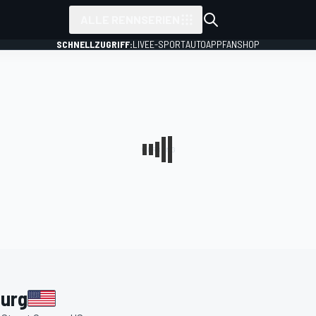
ALLE RENNSERIEN
SCHNELLZUGRIFF:
LIVE
E-SPORT
AUTO
APP
FANSHOP
burg