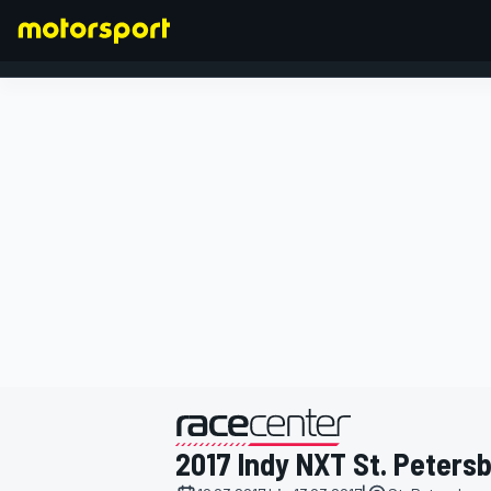
FORMEL 1
präsentiert von
2017 Indy NXT St. Peters