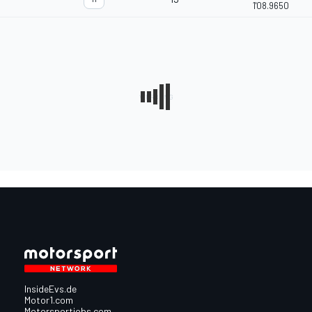
1'08.9650
InsideEvs.de
Motor1.com
Motorsportjobs.com