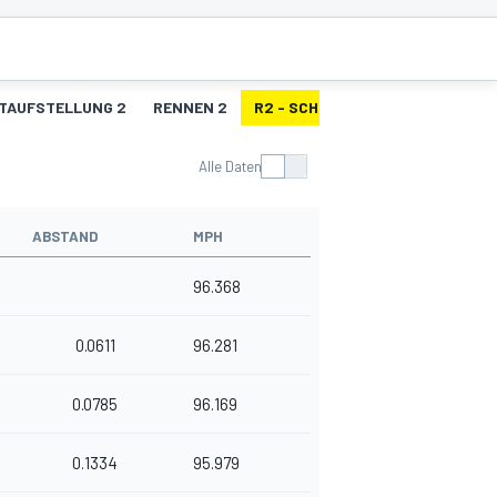
TAUFSTELLUNG 2
RENNEN 2
R2 - SCHNELLSTE RUNDEN
Alle Daten
ABSTAND
MPH
96.368
0.0611
96.281
0.0785
96.169
0.1334
95.979