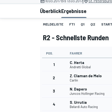
|
10.03.2017 bis 13.03.2017
St. Petersburg
Überblick
Ergebnisse
MELDELISTE
FT1
Q1
Q2
START
R2 - Schnellste Runden
MOTOGP
POS.
FAHRER
C. Herta
1
Andretti Global
Z. Claman de Melo
2
Carlin
N. Dapero
3
Juncos Hollinger Racing
S. Urrutia
4
Belardi Auto Racing