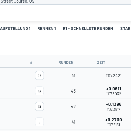
 Street Course, US
AUFSTELLUNG 1
RENNEN 1
R1 - SCHNELLSTE RUNDEN
STAR
#
RUNDEN
ZEIT
41
1'07.2421
98
+0.0611
43
13
1'07.3032
+0.1396
42
31
1'07.3817
+0.2730
41
5
1'07.5151