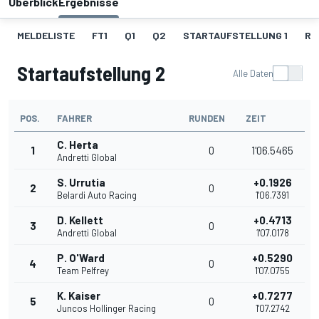
Überblick
Ergebnisse
MELDELISTE
FT1
Q1
Q2
STARTAUFSTELLUNG 1
RE
Startaufstellung 2
Alle Daten
POS.
FAHRER
RUNDEN
ZEIT
C. Herta
1
0
1'06.5465
Andretti Global
S. Urrutia
+0.1926
2
0
Belardi Auto Racing
1'06.7391
D. Kellett
+0.4713
3
0
Andretti Global
1'07.0178
P. O'Ward
+0.5290
4
0
Team Pelfrey
1'07.0755
K. Kaiser
+0.7277
5
0
Juncos Hollinger Racing
1'07.2742