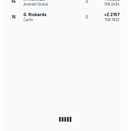
14
0
Andretti Global
1'08.2434
G. Rickards
+2.2157
15
0
Carlin
1'08.7622