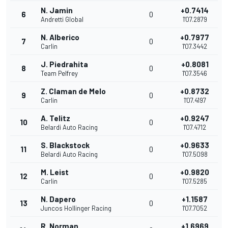
N. Jamin
+0.7414
6
0
Andretti Global
1'07.2879
N. Alberico
+0.7977
7
0
Carlin
1'07.3442
J. Piedrahita
+0.8081
8
0
Team Pelfrey
1'07.3546
Z. Claman de Melo
+0.8732
9
0
Carlin
1'07.4197
A. Telitz
+0.9247
10
0
Belardi Auto Racing
1'07.4712
S. Blackstock
+0.9633
11
0
Belardi Auto Racing
1'07.5098
M. Leist
+0.9820
12
0
Carlin
1'07.5285
N. Dapero
+1.1587
13
0
Juncos Hollinger Racing
1'07.7052
R. Norman
+1.6969