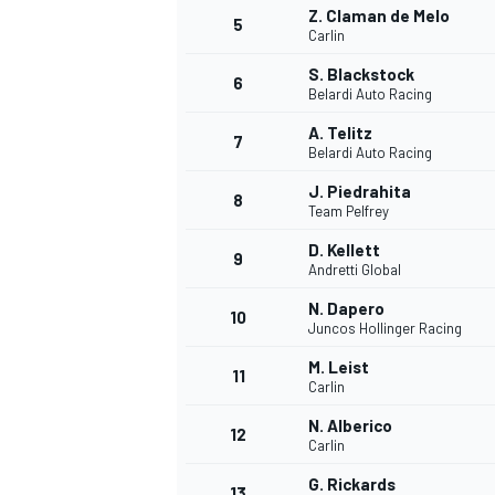
Z. Claman de Melo
5
Carlin
S. Blackstock
6
Belardi Auto Racing
A. Telitz
DTM
7
Belardi Auto Racing
J. Piedrahita
8
Team Pelfrey
D. Kellett
9
Andretti Global
N. Dapero
10
Juncos Hollinger Racing
M. Leist
11
Carlin
N. Alberico
12
Carlin
G. Rickards
13