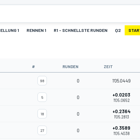
ELLUNG 1
RENNEN 1
R1 - SCHNELLSTE RUNDEN
Q2
STAR
#
RUNDEN
ZEIT
0
1'05.0449
98
+0.0203
0
5
1'05.0652
+0.2364
0
18
1'05.2813
+0.3589
0
27
1'05.4038